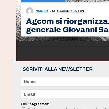
INSIDER
\
DI
RICCARDO BARBIN
Agcom si riorganizza
generale Giovanni Sa
ISCRIVITI ALLA NEWSLETTER
N
o
m
e
E
*
m
a
i
GDPR Agreement
*
l