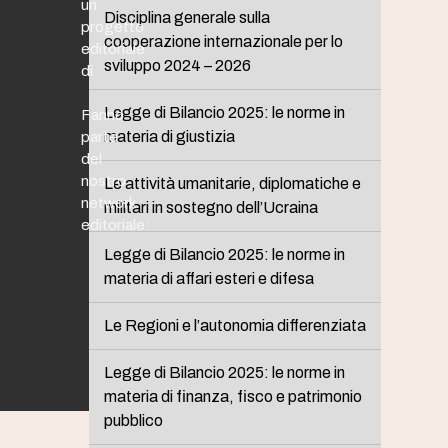
un
Disciplina generale sulla
progetto
cooperazione internazionale per lo
editoriale
sviluppo 2024 – 2026
di
Legge di Bilancio 2025: le norme in
Fanno
materia di giustizia
parte
del
nostro
Le attività umanitarie, diplomatiche e
network
militari in sostegno dell’Ucraina
editoriale:
Legge di Bilancio 2025: le norme in
materia di affari esteri e difesa
Le Regioni e l’autonomia differenziata
Legge di Bilancio 2025: le norme in
materia di finanza, fisco e patrimonio
pubblico