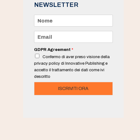
NEWSLETTER
N
o
m
e
E
*
m
a
i
GDPR Agreement
*
l
Confermo di aver preso visione della
*
privacy policy di Innovative Publishing e
accetto il trattamento dei dati come ivi
descritto
ISCRIVITI ORA