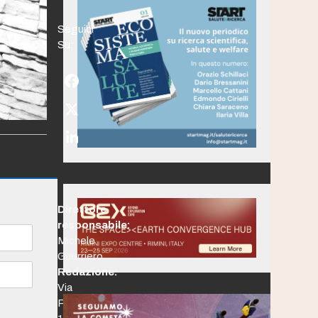
Seguici
Su:
Facebook
Twitter
(deprecated)
LinkedIn
Direttore
responsabile:
Michele
Guerriero
Redazione:
Via
Po,