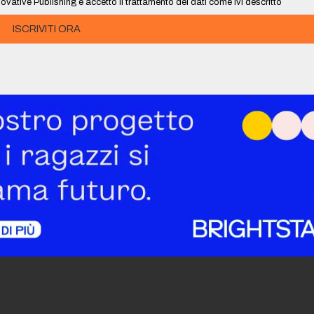
ovative Publishing e accetto il trattamento dei dati come ivi descritto
ISCRIVITI ORA