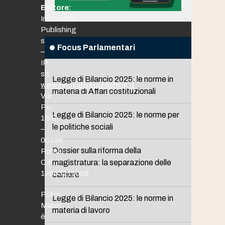
Editore:
Innovative
Publishing
srl
Focus Parlamentari
–
IP
srl
Legge di Bilancio 2025: le norme in
www.innovativepublishing.it
materia di Affari costituzionali
Via
Po,
Legge di Bilancio 2025: le norme per
16/B
le politiche sociali
–
00198
Dossier sulla riforma della
Roma
C.F.
magistratura: la separazione delle
12653211008
carriere
Policy
Legge di Bilancio 2025: le norme in
Maker
materia di lavoro
è