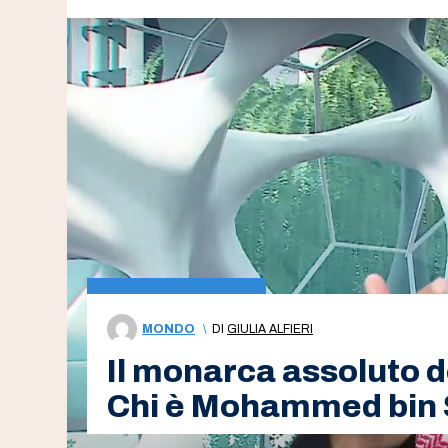
MONDO
\
DI
GIULIA ALFIERI
Il monarca assoluto d
Chi è Mohammed bin