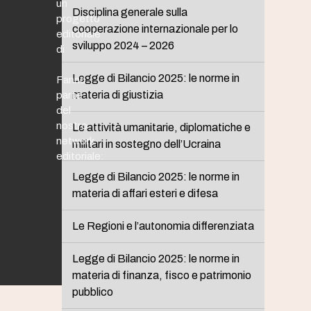
un
Disciplina generale sulla
progetto
cooperazione internazionale per lo
editoriale
sviluppo 2024 – 2026
di
Legge di Bilancio 2025: le norme in
Fanno
materia di giustizia
parte
del
nostro
Le attività umanitarie, diplomatiche e
network
militari in sostegno dell’Ucraina
editoriale:
Legge di Bilancio 2025: le norme in
materia di affari esteri e difesa
Le Regioni e l’autonomia differenziata
Legge di Bilancio 2025: le norme in
materia di finanza, fisco e patrimonio
pubblico