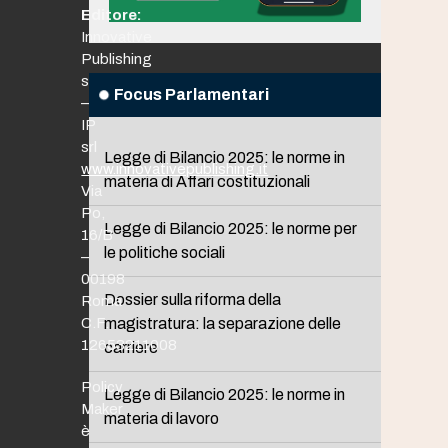
Editore:
Innovative
Publishing
srl
Focus Parlamentari
–
IP
srl
Legge di Bilancio 2025: le norme in
www.innovativepublishing.it
materia di Affari costituzionali
Via
Po,
Legge di Bilancio 2025: le norme per
16/B
le politiche sociali
–
00198
Dossier sulla riforma della
Roma
C.F.
magistratura: la separazione delle
12653211008
carriere
Policy
Legge di Bilancio 2025: le norme in
Maker
materia di lavoro
è