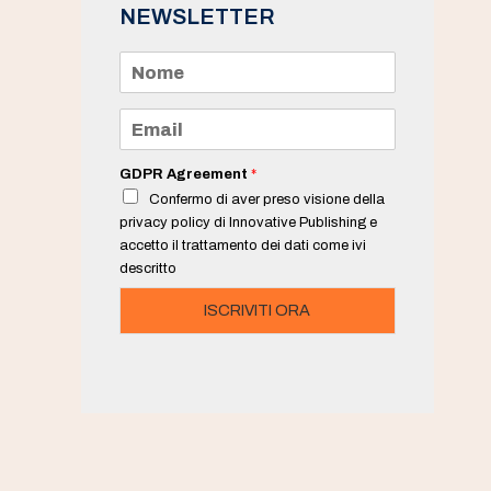
NEWSLETTER
N
o
m
e
E
*
m
a
i
GDPR Agreement
*
l
Confermo di aver preso visione della
*
privacy policy di Innovative Publishing e
accetto il trattamento dei dati come ivi
descritto
ISCRIVITI ORA