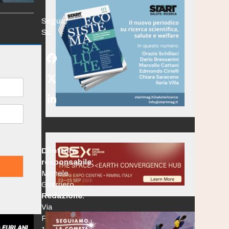
Seguici
Su:
Facebook
Twitter
(deprecated)
LinkedIn
Direttore
responsabile:
Michele
Guerriero
Redazione:
Via
Po,