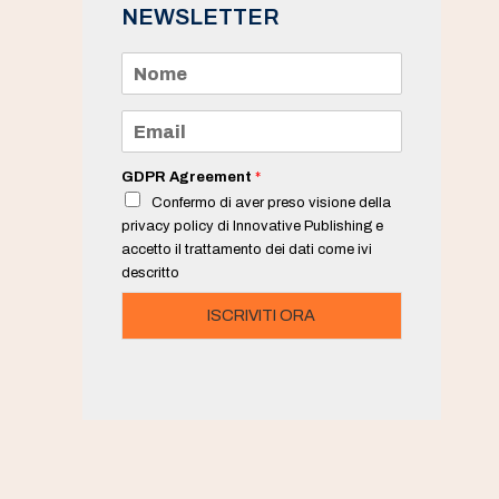
NEWSLETTER
N
o
m
e
E
*
m
a
i
GDPR Agreement
*
l
Confermo di aver preso visione della
*
privacy policy di Innovative Publishing e
accetto il trattamento dei dati come ivi
descritto
ISCRIVITI ORA