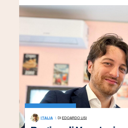
ITALIA
\
DI
EDOARDO LISI