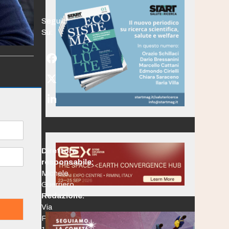
Seguici
Su:
Facebook
Twitter
(deprecated)
LinkedIn
Direttore
responsabile:
Michele
Guerriero
Redazione:
Via
Po,