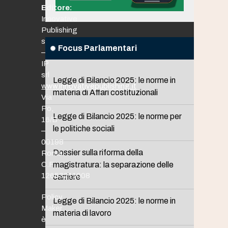
Editore:
Innovative
Publishing
srl
Focus Parlamentari
–
IP
srl
Legge di Bilancio 2025: le norme in
www.innovativepublishing.it
materia di Affari costituzionali
Via
Po,
Legge di Bilancio 2025: le norme per
16/B
le politiche sociali
–
00198
Dossier sulla riforma della
Roma
C.F.
magistratura: la separazione delle
12653211008
carriere
Policy
Legge di Bilancio 2025: le norme in
Maker
materia di lavoro
è