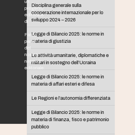
un
Disciplina generale sulla
progetto
cooperazione internazionale per lo
editoriale
sviluppo 2024 – 2026
di
Legge di Bilancio 2025: le norme in
Fanno
materia di giustizia
parte
del
nostro
Le attività umanitarie, diplomatiche e
network
militari in sostegno dell’Ucraina
editoriale:
Legge di Bilancio 2025: le norme in
materia di affari esteri e difesa
Le Regioni e l’autonomia differenziata
Legge di Bilancio 2025: le norme in
materia di finanza, fisco e patrimonio
pubblico