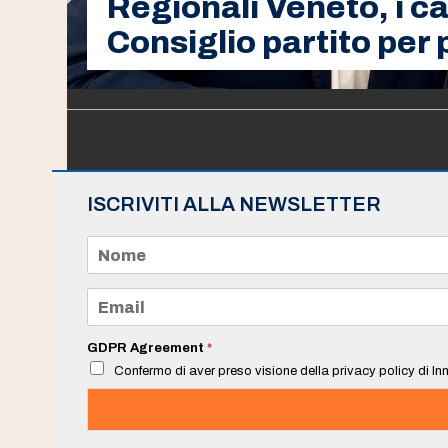
Regionali Veneto, i can
Consiglio partito per 
ISCRIVITI ALLA NEWSLETTER
N
o
m
e
E
*
m
a
i
GDPR Agreement
*
l
Confermo di aver preso visione della privacy policy di Inn
*