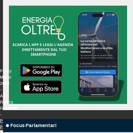
Policy
Maker
2026
-
All
Rights
Reserved
-
Privacy
Focus Parlamentari
Policy