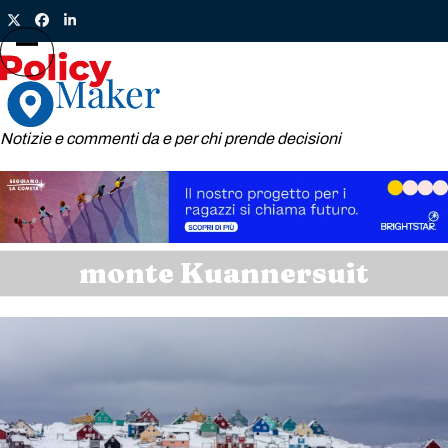
Skip
Twitter
Facebook
LinkedIn
to
content
Open
Close
mobile
mobile
menu
menu
Notizie e commenti da e per chi prende decisioni
monte Kuannersuit