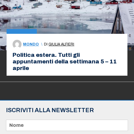
MONDO
\
DI
GIULIA ALFIERI
Politica estera. Tutti gli
appuntamenti della settimana 5 – 11
aprile
ISCRIVITI ALLA NEWSLETTER
N
o
m