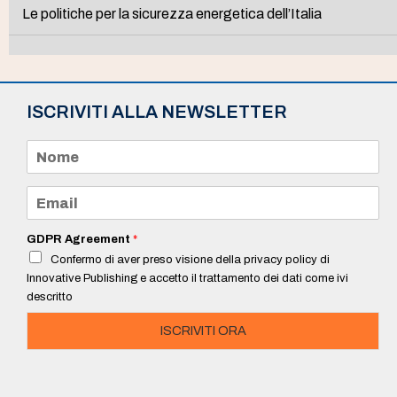
Le politiche per la sicurezza energetica dell’Italia
ISCRIVITI ALLA NEWSLETTER
N
o
m
e
E
*
m
a
i
GDPR Agreement
*
l
Confermo di aver preso visione della privacy policy di
*
Innovative Publishing e accetto il trattamento dei dati come ivi
descritto
ISCRIVITI ORA