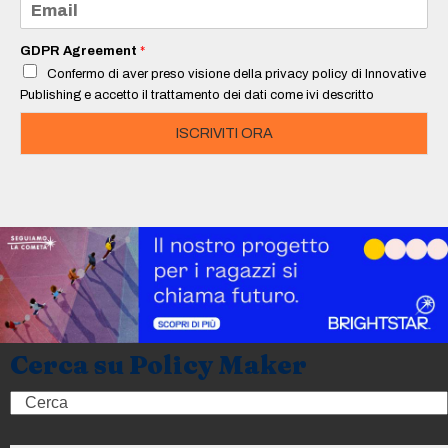
*
m
a
i
GDPR Agreement
*
l
Confermo di aver preso visione della privacy policy di Innovative
*
Publishing e accetto il trattamento dei dati come ivi descritto
ISCRIVITI ORA
Cerca su Policy Maker
Search