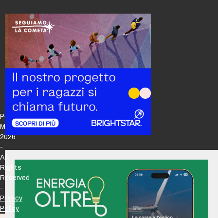
Policy
Maker
2026
-
All
Rights
Reserved
-
Privacy
Policy