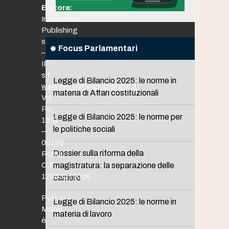
Editore:
Innovative
Publishing
srl
Focus Parlamentari
–
IP
srl
Legge di Bilancio 2025: le norme in
www.innovativepublishing.it
materia di Affari costituzionali
Via
Po,
Legge di Bilancio 2025: le norme per
16/B
le politiche sociali
–
00198
Dossier sulla riforma della
Roma
C.F.
magistratura: la separazione delle
12653211008
carriere
Policy
Legge di Bilancio 2025: le norme in
Maker
materia di lavoro
è