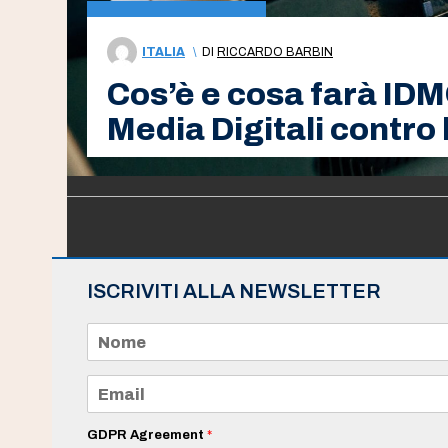
ITALIA
\
DI
RICCARDO BARBIN
Cos’è e cosa farà IDM
Media Digitali contro
ISCRIVITI ALLA NEWSLETTER
N
o
m
e
E
*
m
a
i
GDPR Agreement
*
l