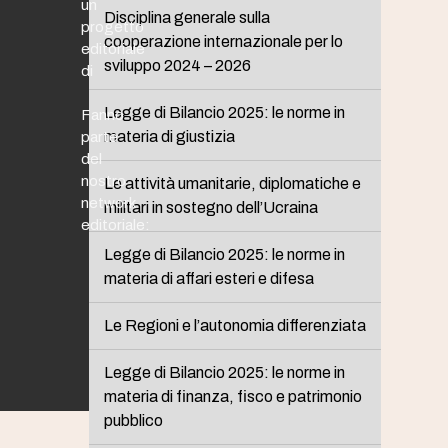
un
Disciplina generale sulla
progetto
cooperazione internazionale per lo
editoriale
sviluppo 2024 – 2026
di
Legge di Bilancio 2025: le norme in
Fanno
materia di giustizia
parte
del
nostro
Le attività umanitarie, diplomatiche e
network
militari in sostegno dell’Ucraina
editoriale:
Legge di Bilancio 2025: le norme in
materia di affari esteri e difesa
Le Regioni e l’autonomia differenziata
Legge di Bilancio 2025: le norme in
materia di finanza, fisco e patrimonio
pubblico