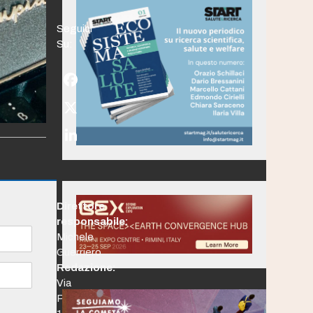
Seguici
Su:
Facebook
Twitter
(deprecated)
LinkedIn
Direttore
responsabile:
Michele
Guerriero
Redazione:
Via
Po,