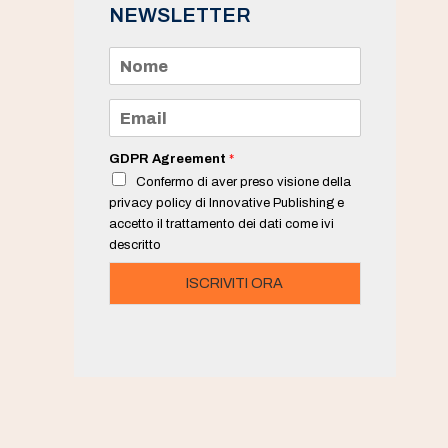
NEWSLETTER
N
o
m
e
E
*
m
a
i
GDPR Agreement
*
l
Confermo di aver preso visione della
*
privacy policy di Innovative Publishing e
accetto il trattamento dei dati come ivi
descritto
ISCRIVITI ORA