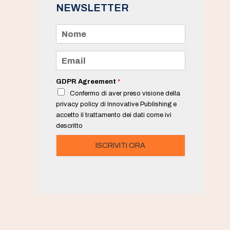
NEWSLETTER
N
o
m
e
E
*
m
a
i
GDPR Agreement
*
l
Confermo di aver preso visione della
*
privacy policy di Innovative Publishing e
accetto il trattamento dei dati come ivi
descritto
ISCRIVITI ORA