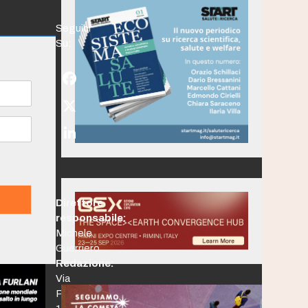
Seguici
Su:
Facebook
Twitter
(deprecated)
LinkedIn
Direttore
responsabile:
Michele
Guerriero
Redazione:
Via
Po,