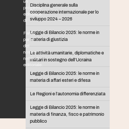
un
Disciplina generale sulla
progetto
cooperazione internazionale per lo
editoriale
sviluppo 2024 – 2026
di
Legge di Bilancio 2025: le norme in
Fanno
materia di giustizia
parte
del
nostro
Le attività umanitarie, diplomatiche e
network
militari in sostegno dell’Ucraina
editoriale:
Legge di Bilancio 2025: le norme in
materia di affari esteri e difesa
Le Regioni e l’autonomia differenziata
Legge di Bilancio 2025: le norme in
materia di finanza, fisco e patrimonio
pubblico