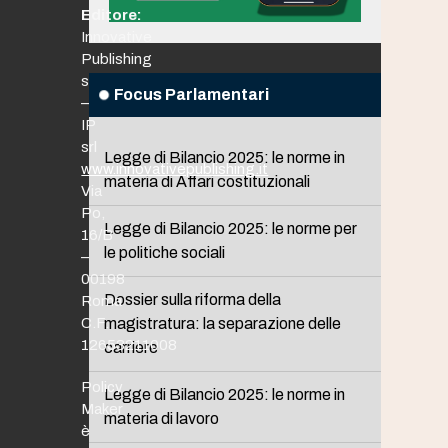
Editore:
Innovative
Publishing
srl
Focus Parlamentari
–
IP
srl
Legge di Bilancio 2025: le norme in
www.innovativepublishing.it
materia di Affari costituzionali
Via
Po,
Legge di Bilancio 2025: le norme per
16/B
le politiche sociali
–
00198
Dossier sulla riforma della
Roma
C.F.
magistratura: la separazione delle
12653211008
carriere
Policy
Legge di Bilancio 2025: le norme in
Maker
materia di lavoro
è