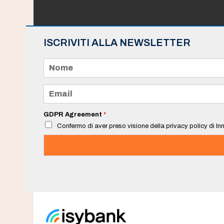
ISCRIVITI ALLA NEWSLETTER
N
o
m
e
E
*
m
a
i
GDPR Agreement
*
l
Confermo di aver preso visione della privacy policy di Inn
*