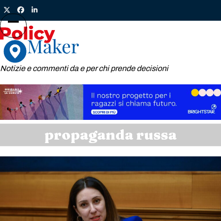
Skip
Twitter
Facebook
LinkedIn
to
content
Open
Close
mobile
mobile
menu
menu
Notizie e commenti da e per chi prende decisioni
propaganda russa