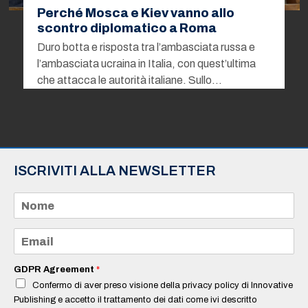
Perché Mosca e Kiev vanno allo
scontro diplomatico a Roma
Duro botta e risposta tra l’ambasciata russa e
l’ambasciata ucraina in Italia, con quest’ultima
che attacca le autorità italiane. Sullo…
ISCRIVITI ALLA NEWSLETTER
N
o
m
e
E
*
m
a
i
GDPR Agreement
*
l
Confermo di aver preso visione della privacy policy di Innovative
*
Publishing e accetto il trattamento dei dati come ivi descritto