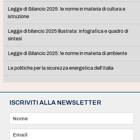
Legge di Bilancio 2025: le norme in materia di cultura e
istruzione
Legge di bilancio 2025 illustrata: infografica e quadro di
sintesi
Legge di Bilancio 2025: le norme in materia di ambiente
Le politiche per la sicurezza energetica dell’Italia
ISCRIVITI ALLA NEWSLETTER
N
o
m
e
E
*
m