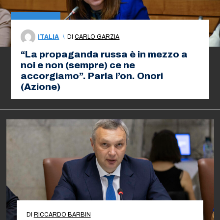
ITALIA
\
DI
CARLO GARZIA
“La propaganda russa è in mezzo a
noi e non (sempre) ce ne
accorgiamo”. Parla l’on. Onori
(Azione)
DI
RICCARDO BARBIN