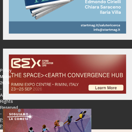
Policy
Maker
2026
-
All
Rights
Reserved
-
Privacy
Policy