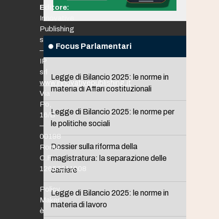
Editore:
Innovative
Publishing
srl
Focus Parlamentari
–
IP
srl
Legge di Bilancio 2025: le norme in
www.innovativepublishing.it
materia di Affari costituzionali
Via
Po,
Legge di Bilancio 2025: le norme per
16/B
le politiche sociali
–
00198
Dossier sulla riforma della
Roma
C.F.
magistratura: la separazione delle
12653211008
carriere
Policy
Legge di Bilancio 2025: le norme in
Maker
materia di lavoro
è