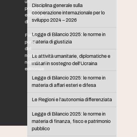
un
Disciplina generale sulla
progetto
cooperazione internazionale per lo
editoriale
sviluppo 2024 – 2026
di
Legge di Bilancio 2025: le norme in
Fanno
materia di giustizia
parte
del
nostro
Le attività umanitarie, diplomatiche e
network
militari in sostegno dell’Ucraina
editoriale:
Legge di Bilancio 2025: le norme in
materia di affari esteri e difesa
Le Regioni e l’autonomia differenziata
Legge di Bilancio 2025: le norme in
materia di finanza, fisco e patrimonio
pubblico