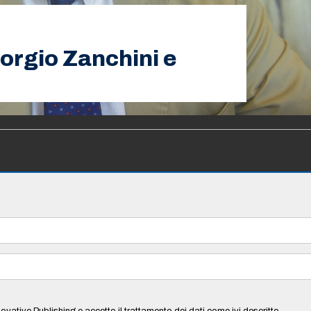
orgio Zanchini e
ovative Publishing e accetto il trattamento dei dati come ivi descritto