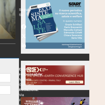
Seguici
Su:
Facebook
Twitter
(deprecated)
LinkedIn
Direttore
responsabile:
Michele
Guerriero
Redazione:
Via
Po,