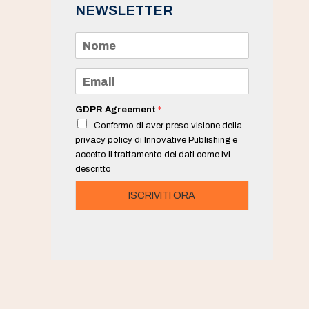
NEWSLETTER
N
o
m
e
E
*
m
a
i
GDPR Agreement
*
l
Confermo di aver preso visione della
*
privacy policy di Innovative Publishing e
accetto il trattamento dei dati come ivi
descritto
ISCRIVITI ORA