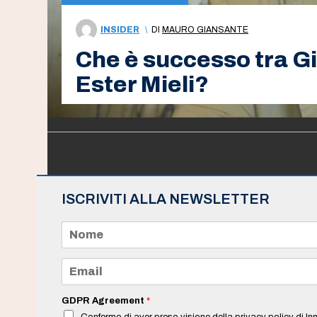
INSIDER
\
DI
MAURO GIANSANTE
Che è successo tra Gi
Ester Mieli?
ISCRIVITI ALLA NEWSLETTER
N
o
m
e
E
*
m
a
i
GDPR Agreement
*
l
Confermo di aver preso visione della privacy policy di Inn