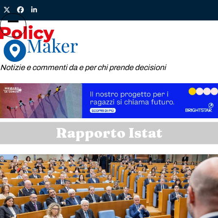
Skip
Twitter
Facebook
LinkedIn
to
content
Open
Close
mobile
mobile
menu
menu
Notizie e commenti da e per chi prende decisioni
Rapporto Istat