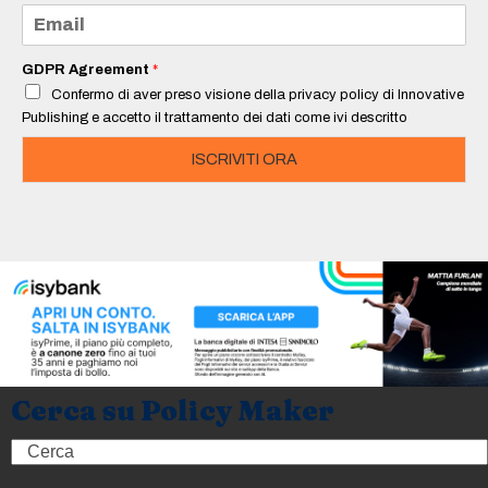
e
E
*
m
a
i
GDPR Agreement
*
l
Confermo di aver preso visione della privacy policy di Innovative
*
Publishing e accetto il trattamento dei dati come ivi descritto
ISCRIVITI ORA
Cerca su Policy Maker
Search