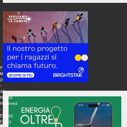
Policy
Maker
2026
-
All
Rights
Reserved
-
Privacy
Policy