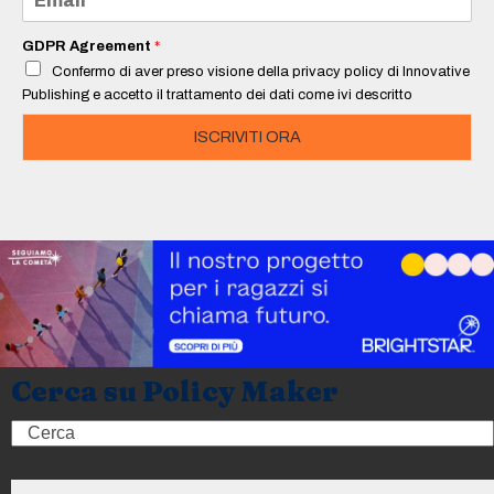
*
m
a
i
GDPR Agreement
*
l
Confermo di aver preso visione della privacy policy di Innovative
*
Publishing e accetto il trattamento dei dati come ivi descritto
ISCRIVITI ORA
Cerca su Policy Maker
Search