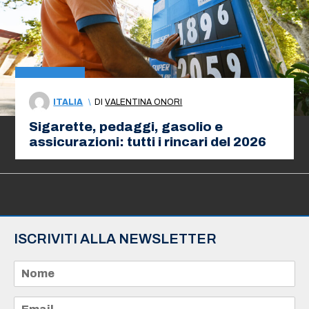
ITALIA
\
DI
VALENTINA ONORI
Sigarette, pedaggi, gasolio e
assicurazioni: tutti i rincari del 2026
ISCRIVITI ALLA NEWSLETTER
N
o
m
e
E