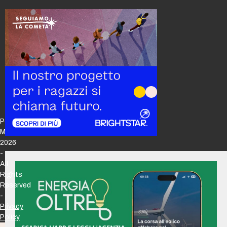
Policy
Maker
2026
-
All
Rights
Reserved
-
Privacy
Policy