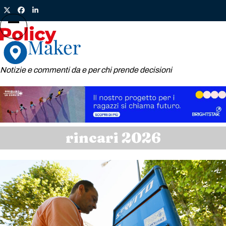
Skip
Twitter
Facebook
LinkedIn
to
content
Open
Close
mobile
mobile
menu
menu
Notizie e commenti da e per chi prende decisioni
rincari 2026