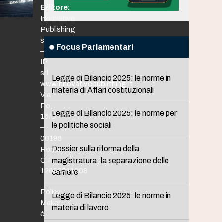
Editore:
Innovative
Publishing
srl
Focus Parlamentari
–
IP
srl
Legge di Bilancio 2025: le norme in
www.innovativepublishing.it
materia di Affari costituzionali
Via
Po,
Legge di Bilancio 2025: le norme per
16/B
le politiche sociali
–
00198
Dossier sulla riforma della
Roma
C.F.
magistratura: la separazione delle
12653211008
carriere
Policy
Legge di Bilancio 2025: le norme in
Maker
materia di lavoro
è