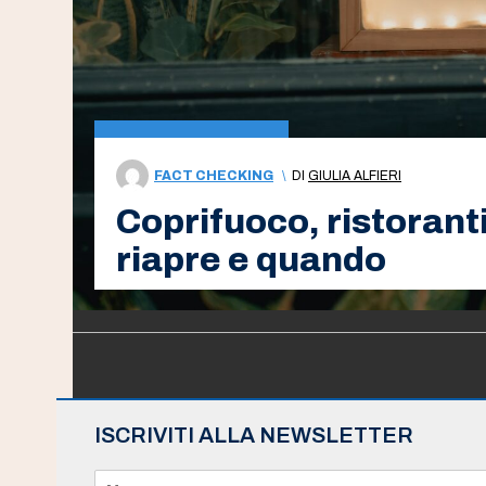
FACT CHECKING
\
DI
GIULIA ALFIERI
Coprifuoco, ristoranti
riapre e quando
ISCRIVITI ALLA NEWSLETTER
N