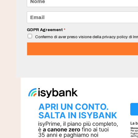
o
m
e
E
*
m
a
i
GDPR Agreement
*
l
Confermo di aver preso visione della privacy policy di Inn
*