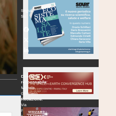
Seguici
Su:
Facebook
Twitter
(deprecated)
LinkedIn
Direttore
responsabile:
Michele
Guerriero
Redazione:
Via
Po,