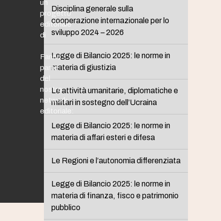
un
Disciplina generale sulla
progetto
cooperazione internazionale per lo
editoriale
sviluppo 2024 – 2026
di
Legge di Bilancio 2025: le norme in
Fanno
materia di giustizia
parte
del
nostro
Le attività umanitarie, diplomatiche e
network
militari in sostegno dell’Ucraina
editoriale:
Legge di Bilancio 2025: le norme in
materia di affari esteri e difesa
Le Regioni e l’autonomia differenziata
Legge di Bilancio 2025: le norme in
materia di finanza, fisco e patrimonio
pubblico