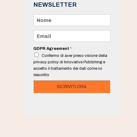
NEWSLETTER
N
o
m
e
E
*
m
a
i
GDPR Agreement
*
l
Confermo di aver preso visione della
*
privacy policy di Innovative Publishing e
accetto il trattamento dei dati come ivi
descritto
ISCRIVITI ORA