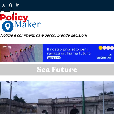
Skip
Twitter
Facebook
LinkedIn
to
content
Open
Close
mobile
mobile
menu
menu
Notizie e commenti da e per chi prende decisioni
Sea Future