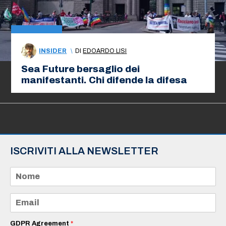
INSIDER
\
DI
EDOARDO LISI
Sea Future bersaglio dei
manifestanti. Chi difende la difesa
ISCRIVITI ALLA NEWSLETTER
N
o
m
e
E
*
m
a
i
GDPR Agreement
*