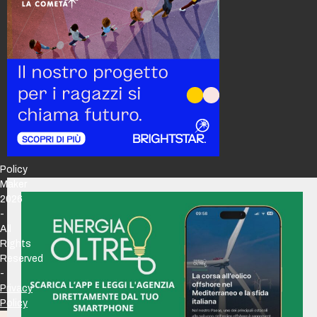
Policy
Maker
2026
-
All
Rights
Reserved
-
Privacy
Policy