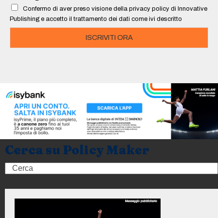
l
Confermo di aver preso visione della privacy policy di Innovative
*
Publishing e accetto il trattamento dei dati come ivi descritto
ISCRIVITI ORA
Cerca su Policy Maker
Search