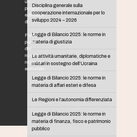
un
Disciplina generale sulla
progetto
cooperazione internazionale per lo
editoriale
sviluppo 2024 – 2026
di
Legge di Bilancio 2025: le norme in
Fanno
materia di giustizia
parte
del
nostro
Le attività umanitarie, diplomatiche e
network
militari in sostegno dell’Ucraina
editoriale:
Legge di Bilancio 2025: le norme in
materia di affari esteri e difesa
Le Regioni e l’autonomia differenziata
Legge di Bilancio 2025: le norme in
materia di finanza, fisco e patrimonio
pubblico