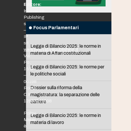
Editore:
Innovative
Publishing
srl
Focus Parlamentari
–
IP
srl
Legge di Bilancio 2025: le norme in
www.innovativepublishing.it
materia di Affari costituzionali
Via
Po,
Legge di Bilancio 2025: le norme per
16/B
le politiche sociali
–
00198
Dossier sulla riforma della
Roma
C.F.
magistratura: la separazione delle
12653211008
carriere
Policy
Legge di Bilancio 2025: le norme in
Maker
materia di lavoro
è