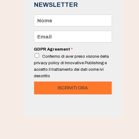
NEWSLETTER
N
o
m
e
E
*
m
a
i
GDPR Agreement
*
l
Confermo di aver preso visione della
*
privacy policy di Innovative Publishing e
accetto il trattamento dei dati come ivi
descritto
ISCRIVITI ORA