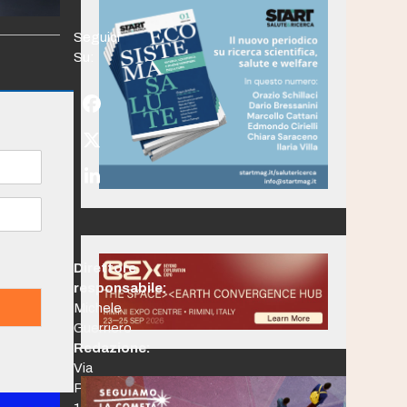
Seguici
Su:
Facebook
Twitter
(deprecated)
LinkedIn
Direttore
responsabile:
Michele
Guerriero
Redazione:
Via
Po,