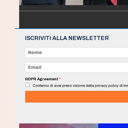
ISCRIVITI ALLA NEWSLETTER
N
o
m
e
E
*
m
a
i
GDPR Agreement
*
l
Confermo di aver preso visione della privacy policy di Inn
*