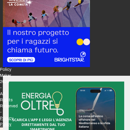
Policy
Maker
2026
-
All
Rights
Reserved
-
Privacy
Policy