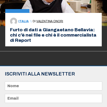
ITALIA
\
DI
VALENTINA ONORI
Furto di dati a Giangaetano Bellavia:
chi c’è nei file e chi è il commercialista
di Report
ISCRIVITI ALLA NEWSLETTER
N
o
m
e
E
*
m
a
i