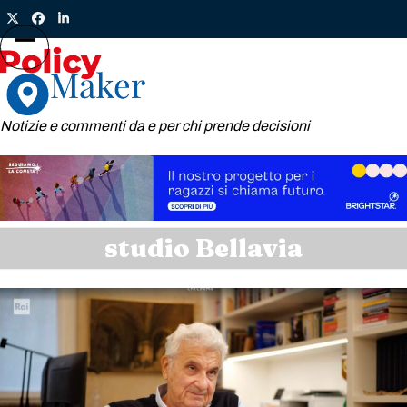
Skip
Twitter
Facebook
LinkedIn
to
content
Open
Close
mobile
mobile
menu
menu
Notizie e commenti da e per chi prende decisioni
studio Bellavia