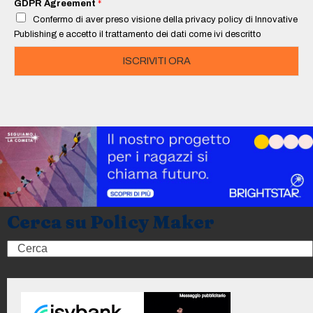
GDPR Agreement
*
l
Confermo di aver preso visione della privacy policy di Innovative
*
Publishing e accetto il trattamento dei dati come ivi descritto
ISCRIVITI ORA
Cerca su Policy Maker
Search