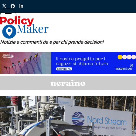
Skip
Twitter
Facebook
LinkedIn
to
content
Open
Close
mobile
mobile
menu
menu
Notizie e commenti da e per chi prende decisioni
ucraino