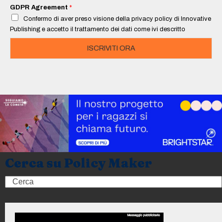
i
GDPR Agreement
*
l
Confermo di aver preso visione della privacy policy di Innovative
*
Publishing e accetto il trattamento dei dati come ivi descritto
ISCRIVITI ORA
Cerca su Policy Maker
Search