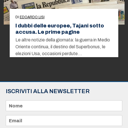
DI
EDOARDO LISI
I dubbi delle europee, Tajani sotto
accusa. Le prime pagine
Le altre notizie della giornata: la guerra in Medio
Oriente continua, il destino del Superbonus, le
elezioni Usa, occasioni perdute…
ISCRIVITI ALLA NEWSLETTER
N
o
m
e
E
*
m
a