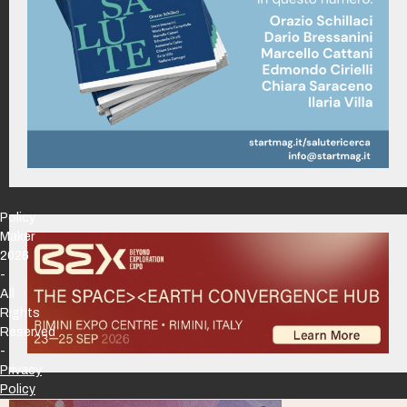
Policy
Maker
2026
-
All
Rights
Reserved
-
Privacy
Policy