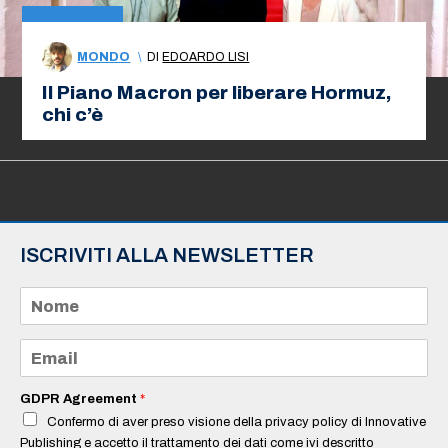
MONDO
\
DI
EDOARDO LISI
Il Piano Macron per liberare Hormuz,
chi c’è
ISCRIVITI ALLA NEWSLETTER
N
o
m
e
E
*
m
a
i
GDPR Agreement
*
l
Confermo di aver preso visione della privacy policy di Innovative
*
Publishing e accetto il trattamento dei dati come ivi descritto