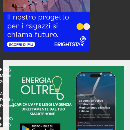
Policy
Maker
2026
-
All
Rights
Reserved
-
Privacy
Policy