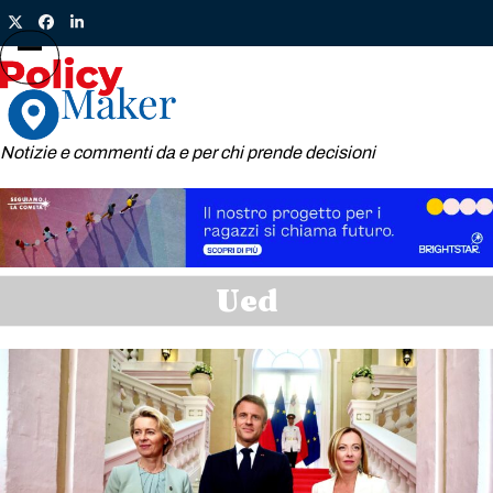
Skip
Twitter
Facebook
LinkedIn
to
content
Open
Close
mobile
mobile
menu
menu
Notizie e commenti da e per chi prende decisioni
Ued