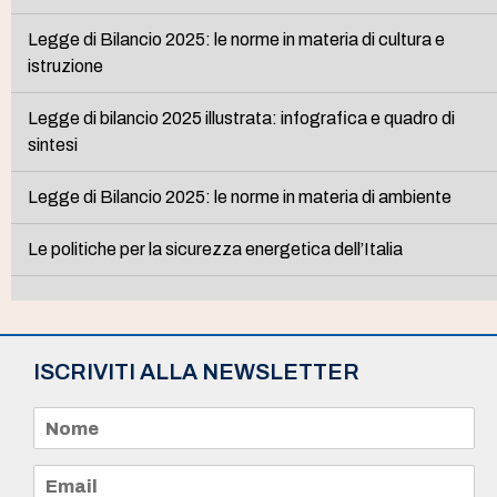
Legge di Bilancio 2025: le norme in materia di cultura e
istruzione
Legge di bilancio 2025 illustrata: infografica e quadro di
sintesi
Legge di Bilancio 2025: le norme in materia di ambiente
Le politiche per la sicurezza energetica dell’Italia
ISCRIVITI ALLA NEWSLETTER
N
o
m
e
E
*
m