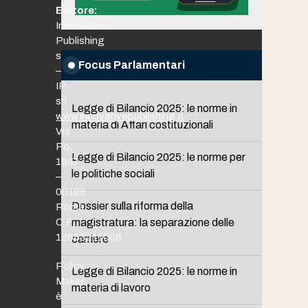
Editore:
Innovative
Publishing
srl
Focus Parlamentari
–
IP
srl
Legge di Bilancio 2025: le norme in
www.innovativepublishing.it
materia di Affari costituzionali
Via
Po,
Legge di Bilancio 2025: le norme per
16/B
le politiche sociali
–
00198
Dossier sulla riforma della
Roma
C.F.
magistratura: la separazione delle
12653211008
carriere
Policy
Legge di Bilancio 2025: le norme in
Maker
materia di lavoro
è