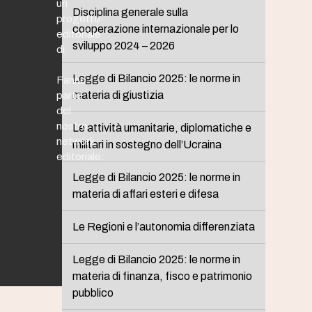
un
Disciplina generale sulla
progetto
cooperazione internazionale per lo
editoriale
sviluppo 2024 – 2026
di
Legge di Bilancio 2025: le norme in
Fanno
materia di giustizia
parte
del
nostro
Le attività umanitarie, diplomatiche e
network
militari in sostegno dell’Ucraina
editoriale:
Legge di Bilancio 2025: le norme in
materia di affari esteri e difesa
Le Regioni e l’autonomia differenziata
Legge di Bilancio 2025: le norme in
materia di finanza, fisco e patrimonio
pubblico