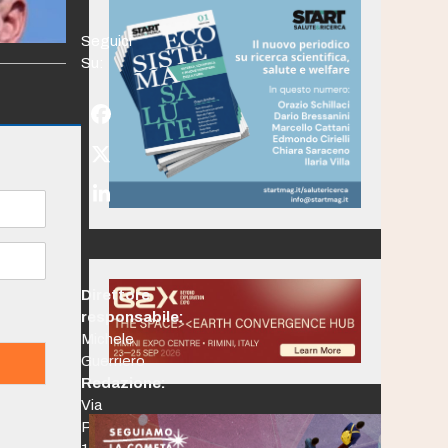
Seguici
Su:
Facebook
Twitter
(deprecated)
LinkedIn
Direttore
responsabile:
Michele
Guerriero
Redazione:
Via
Po,