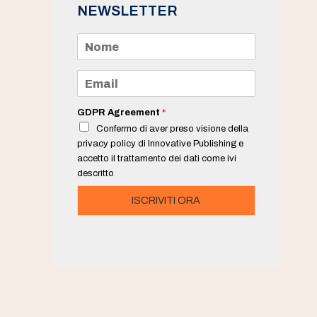
NEWSLETTER
N
o
m
e
E
*
m
a
i
GDPR Agreement
*
l
Confermo di aver preso visione della
*
privacy policy di Innovative Publishing e
accetto il trattamento dei dati come ivi
descritto
ISCRIVITI ORA