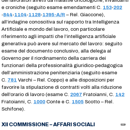
dei lavoratori affetti da malattie oncologiche, invalidanti
e croniche (seguito esame emendamenti C.
153
​-
202
-
844
​-
1104
​-
1128
​-
1395-A/R
​ – Rel. Giaccone),
all’indagine conoscitiva sul rapporto tra Intelligenza
Artificiale e mondo del lavoro, con particolare
riferimento agli impatti che l’intelligenza artificiale
generativa può avere sul mercato del lavoro: seguito
esame del documento conclusivo, alla delega al
Governo per il riordinamento della carriera dei
funzionari della professionalità giuridico-pedagogica
dell’amministrazione penitenziaria (seguito esame
C.
781
​ Varchi – Rel. Coppo) e alle disposizioni per
favorire la stipulazione di contratti volti alla riduzione
dell’orario di lavoro (esame C.
2067
​ Fratoianni, C.
142
Fratoianni, C.
1000
​ Conte e C.
1505
​ Scotto – Rel.
Schifone).
XII COMMISSIONE – AFFARI SOCIALI