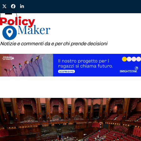
Skip
Twitter
Facebook
LinkedIn
to
content
Open
Close
mobile
mobile
menu
menu
Notizie e commenti da e per chi prende decisioni