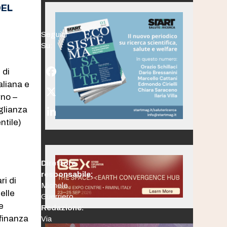
DEL
Seguici
Su:
 di
Facebook
aliana e
Twitter
rno –
(deprecated)
aglianza
LinkedIn
ntile)
Direttore
responsabile:
ri di
Michele
elle
Guerriero
e
Redazione:
 finanza
Via