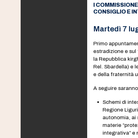
I COMMISSIONE
CONSIGLIO E I
Martedì 7 lug
Primo appuntamento
estradizione e sul
la Repubblica kirg
Rel. Sbardella) e l
e della fraternità
A seguire saranno 
Schemi di intes
Regione Liguria
autonomia, ai 
materie “prote
integrativa” e 