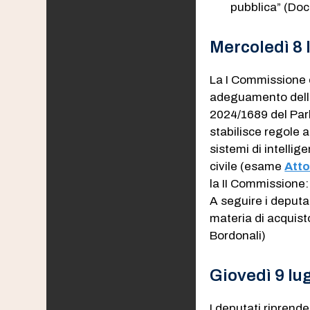
pubblica” (Doc.
Mercoledì 8 
La I Commissione 
adeguamento della
2024/1689 del Par
stabilisce regole a
sistemi di intellige
civile (esame
Atto
la II Commissione
A seguire i deputa
materia di acquist
Bordonali)
Giovedì 9 lug
I deputati riprend