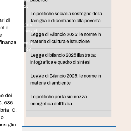
Maker
2026
-
Le politiche sociali a sostegno della
All
ri di
famiglia e di contrasto alla povertà
Rights
elle
Reserved
Legge di Bilancio 2025: le norme in
e
-
materia di cultura e istruzione
 finanza
Privacy
Policy
Legge di bilancio 2025 illustrata:
infografica e quadro di sintesi
Legge di Bilancio 2025: le norme in
materia di ambiente
me dei
Le politiche per la sicurezza
. 636​
energetica dell’Italia
bria, C.
io
onsiglio