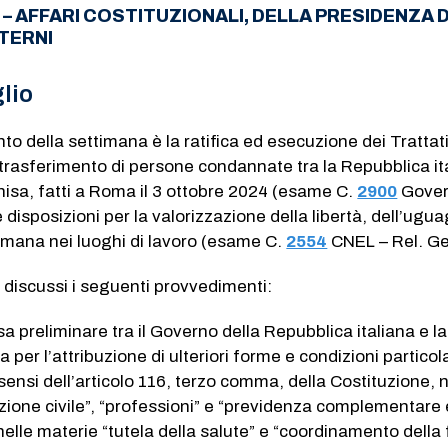
 – AFFARI COSTITUZIONALI, DELLA PRESIDENZA 
NTERNI
lio
 della settimana è la ratifica ed esecuzione dei Trattati
 trasferimento di persone condannate tra la Repubblica it
hisa, fatti a Roma il 3 ottobre 2024 (esame C.
2900
​ Gove
e disposizioni per la valorizzazione della libertà, dell’ugu
 umana nei luoghi di lavoro (esame C.
2554
​ CNEL – Rel. Ge
discussi i seguenti provvedimenti:
a preliminare tra il Governo della Repubblica italiana e la
 per l’attribuzione di ulteriori forme e condizioni particola
sensi dell’articolo 116, terzo comma, della Costituzione, n
zione civile”, “professioni” e “previdenza complementare 
nelle materie “tutela della salute” e “coordinamento della