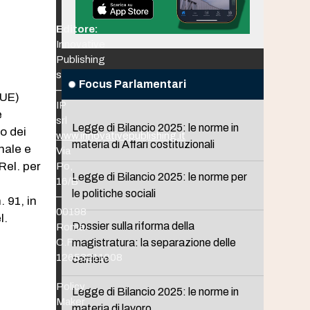
Editore:
Innovative
Publishing
srl
Focus Parlamentari
–
(UE)
IP
e
srl
Legge di Bilancio 2025: le norme in
zo dei
www.innovativepublishing.it
materia di Affari costituzionali
enale e
Via
Rel. per
Po,
Legge di Bilancio 2025: le norme per
16/B
le politiche sociali
–
 91, in
00198
l.
Dossier sulla riforma della
Roma
C.F.
magistratura: la separazione delle
12653211008
carriere
Policy
Legge di Bilancio 2025: le norme in
Maker
materia di lavoro