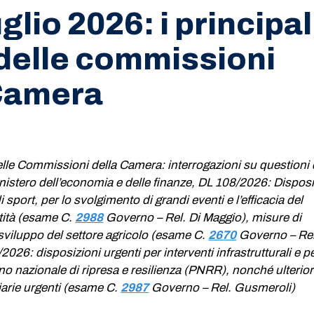
glio 2026: i principal
 delle commissioni
 Camera
 delle Commissioni della Camera: interrogazioni su questioni 
istero dell’economia e delle finanze, DL 108/2026: Disposi
i sport, per lo svolgimento di grandi eventi e l’efficacia del
tità (esame C.
2988
​ Governo – Rel. Di Maggio), misure di
viluppo del settore agricolo (esame C.
2670
​ Governo – Rel
026: disposizioni urgenti per interventi infrastrutturali e p
ano nazionale di ripresa e resilienza (PNRR), nonché ulterior
iarie urgenti (esame C.
2987
​ Governo – Rel. Gusmeroli)