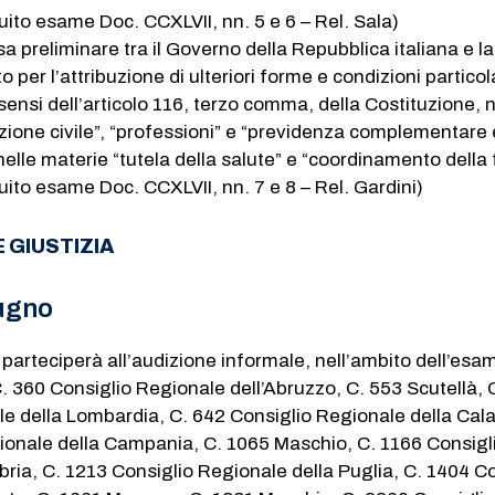
uito esame Doc. CCXLVII, nn. 5 e 6 – Rel. Sala)
a preliminare tra il Governo della Repubblica italiana e la
per l’attribuzione di ulteriori forme e condizioni particola
sensi dell’articolo 116, terzo comma, della Costituzione, n
zione civile”, “professioni” e “previdenza complementare 
nelle materie “tutela della salute” e “coordinamento della
uito esame Doc. CCXLVII, nn. 7 e 8 – Rel. Gardini)
E GIUSTIZIA
iugno
parteciperà all’audizione informale, nell’ambito dell’esa
. 360​ Consiglio Regionale dell’Abruzzo, C. 553​ Scutellà, C
e della Lombardia, C. 642​ Consiglio Regionale della Cala
ionale della Campania, C. 1065​ Maschio, C. 1166​ Consigl
ria, C. 1213​ Consiglio Regionale della Puglia, C. 1404​ C