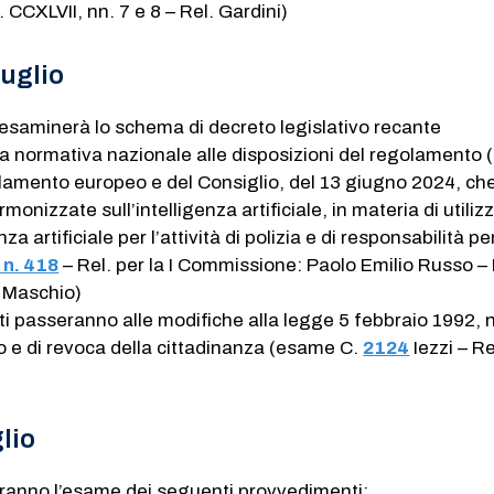
 CCXLVII, nn. 7 e 8 – Rel. Gardini)
luglio
esaminerà lo schema di decreto legislativo recante
 normativa nazionale alle disposizioni del regolamento 
lamento europeo e del Consiglio, del 13 giugno 2024, ch
rmonizzate sull’intelligenza artificiale, in materia di utiliz
nza artificiale per l’attività di polizia e di responsabilità p
 n. 418
– Rel. per la I Commissione: Paolo Emilio Russo – 
: Maschio)
ti passeranno alle modifiche alla legge 5 febbraio 1992, n.
o e di revoca della cittadinanza (esame C.
2124
​ Iezzi – Re
lio
eranno l’esame dei seguenti provvedimenti: