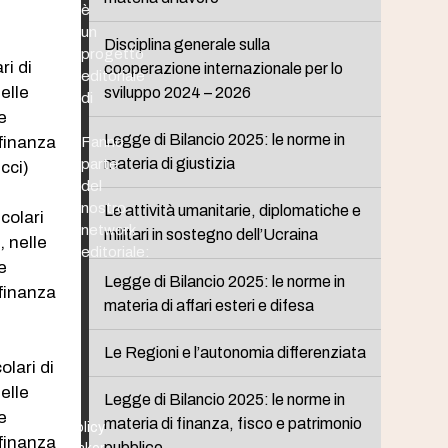
è
un
Disciplina generale sulla
progetto
ri di
cooperazione internazionale per lo
editoriale
elle
sviluppo 2024 – 2026
di
e
Legge di Bilancio 2025: le norme in
 finanza
Fanno
materia di giustizia
parte
cci)
del
nostro
Le attività umanitarie, diplomatiche e
colari
network
militari in sostegno dell’Ucraina
, nelle
editoriale:
e
Legge di Bilancio 2025: le norme in
 finanza
materia di affari esteri e difesa
Le Regioni e l’autonomia differenziata
olari di
elle
Legge di Bilancio 2025: le norme in
e
materia di finanza, fisco e patrimonio
Policy
 finanza
pubblico