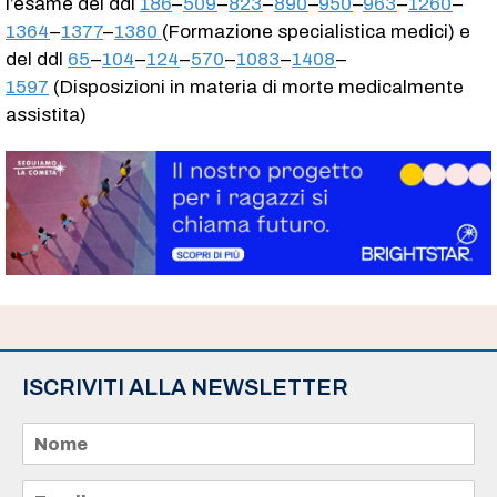
l’esame del ddl
186
–
509
–
823
–
890
–
950
–
963
–
1260
–
1364
–
1377
–
1380
(Formazione specialistica medici) e
del ddl
65
–
104
–
124
–
570
–
1083
–
1408
–
1597
(Disposizioni in materia di morte medicalmente
assistita)
ISCRIVITI ALLA NEWSLETTER
N
o
m
e
E