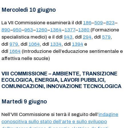
Mercoledì 10 giugno
La VII Commissione esaminerà il ddl
186
–
509
–
823
–
890
–
950
–
963
–
1260
–
1364
–
1377
–
1380
(Formazione
specialistica medici) e il ddl
943
, ddl
294
, ddl
579
,
ddl
979
, ddl
1064
, ddl
1334
, ddl
1394
e
ddl
1664
(Introduzione dell’educazione sentimentale e
affettiva nelle scuole)
VIII COMMISSIONE – AMBIENTE, TRANSIZIONE
ECOLOGICA, ENERGIA, LAVORI PUBBLICI,
COMUNICAZIONI, INNOVAZIONE TECNOLOGICA
Martedì 9 giugno
Nell’VIII Commissione si terrà il seguito dell’
indagine
conoscitiva sullo stato dell’arte e sullo sviluppo