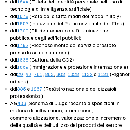
ddl
1644
(Tutela dell’identità personale nell’uso di
tecnologie di intelligenza artificiale)
ddl
1679
(Rete delle Città madri del made in Italy)
ddl
1693
(Istituzione del Parco nazionale dell’Etna)
ddl
1700
(Efficientamento dell’illuminazione
pubblica e degli edifici pubblici)
ddl
1792
(Riconoscimento del servizio prestato
presso le scuole paritarie)
ddl
1836
(Cattura della CO2)
ddl
1869
(Immigrazione e protezione internazionale)
ddl
29
,
42
,
761
,
863
,
903
,
1028
,
1122
e
1131
(Rigener
urbana)
ddl
385
e
1267
(Registro nazionale dei pizzaioli
professionisti)
AG
406
(Schema di D.Lgs recante disposizioni in
materia di coltivazione, promozione,
commercializzazione, valorizzazione e incremento
della qualità e dell’utilizzo dei prodotti del settore