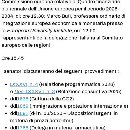
Commissione europea relative al Quadro finanziario
pluriennale dell’Unione europea per il periodo 2028-
2034, di: ore 12.30: Marco Buti, professore ordinario di
integrazione europea economica e monetaria presso
lo
European University Institute
; ore 12.50:
rappresentanti della delegazione italiana al Comitato
europeo delle regioni
Ore 15.45
I senatori discuteranno dei seguenti provvedimenti:
LXXXVI, n. 4
(Relazione programmatica 2026)
e
Doc
. LXXXVII, n. 3
(Relazione consuntiva 2025)
ddl
1836
(Cattura della CO
2
)
ddl
1869
(Immigrazione e protezione internazionale)
ddl
1891
(d-l n. 63/2026 – Disposizioni urgenti in
materia di prezzi petroliferi)
ddl
1786
(Delega in materia farmaceutica)