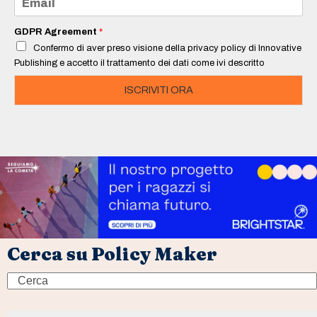
*
m
a
i
GDPR Agreement
*
l
Confermo di aver preso visione della privacy policy di Innovative
*
Publishing e accetto il trattamento dei dati come ivi descritto
ISCRIVITI ORA
Cerca su Policy Maker
Search