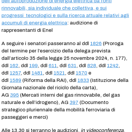
dell’autoproduzione di energia elettrica da fonti
rinnovabili, sia individuale che collettiva, e sui
progressi tecnologici e sulla ricerca attuale relativi agli
accumuli di energia elettrica
: audizione di
rappresentanti di Enel
A seguire i senatori passeranno al ddl
1826
(Proroga
del termine per l’esercizio della delega prevista
dall’articolo 35 della legge 25 novembre 2024, n. 177),
ddl
162
, ddl
199
, ddl
611
, ddl
631
, ddl
828
, ddl
1242
,
ddl
1257
, ddl
1481
, ddl
1521
, ddl
1570
e
ddl
1589
(Riforma della RAI), ddl
1833
(Istituzione della
Giornata nazionale del riciclo della carta),
AG
395
(Mercati interni del gas rinnovabile, del gas
naturale e dell’idrogeno), AG
397
(Documento
strategico pluriennale della mobilità ferroviaria di
passeggeri e merci)
Alle 13.30 si terranno le audizioni,
in videoconferenza
,