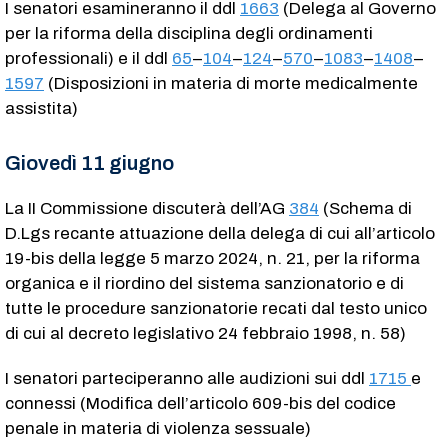
I senatori esamineranno il ddl
1663
(Delega al Governo
per la riforma della disciplina degli ordinamenti
professionali) e il ddl
65
–
104
–
124
–
570
–
1083
–
1408
–
1597
(Disposizioni in materia di morte medicalmente
assistita)
Giovedì 11 giugno
La II Commissione discuterà dell’AG
384
(Schema di
D.Lgs recante attuazione della delega di cui all’articolo
19-bis della legge 5 marzo 2024, n. 21, per la riforma
organica e il riordino del sistema sanzionatorio e di
tutte le procedure sanzionatorie recati dal testo unico
di cui al decreto legislativo 24 febbraio 1998, n. 58)
I senatori parteciperanno alle audizioni sui ddl
1715
e
connessi (Modifica dell’articolo 609-bis del codice
penale in materia di violenza sessuale)