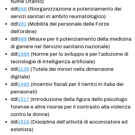
fiume Ofanto)
ddl
946
(Riorganizzazione e potenziamento dei
servizi sanitari in ambito reumatologico)
ddl
961
(Mobilità del personale delle Forze
dell’ordine)
ddl
989
(Misure per il potenziamento della medicina
di genere nel Servizio sanitario nazionale)
ddl
1066
(Norme per lo sviluppo e per l’adozione di
tecnologie di intelligenza artificiale)
ddl
1136
(Tutela dei minori nella dimensione
digitale)
ddl
1495
(Incentivi fiscali per il rientro in Italia dei
pensionati)
ddl
1517
(Introduzione della figura dello psicologo
forense e altre risorse per il contrasto alla violenza
contro le donne)
ddl
1619
(Disciplina dell’attività di acconciatore ed
estetista)