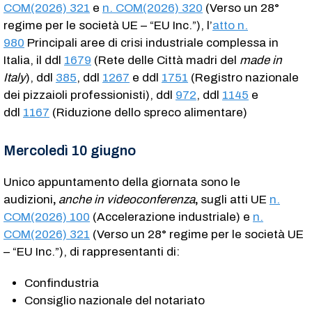
COM(2026) 321
e
n. COM(2026) 320
(Verso un 28°
regime per le società UE – “EU Inc.”), l’
atto n.
980
Principali aree di crisi industriale complessa in
Italia, il ddl
1679
(Rete delle Città madri del
made in
Italy
), ddl
385
, ddl
1267
e ddl
1751
(Registro nazionale
dei pizzaioli professionisti), ddl
972
, ddl
1145
e
ddl
1167
(Riduzione dello spreco alimentare)
Mercoledì 10 giugno
Unico appuntamento della giornata sono le
audizioni
,
anche in videoconferenza
,
sugli atti UE
n.
COM(2026) 100
(Accelerazione industriale) e
n.
COM(2026) 321
(Verso un 28° regime per le società UE
– “EU Inc.”), di rappresentanti di:
Confindustria
Consiglio nazionale del notariato