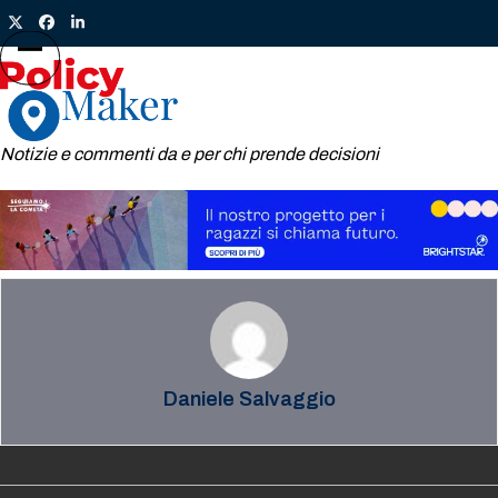
Skip
Twitter
Facebook
LinkedIn
to
content
Open
Close
mobile
mobile
menu
menu
Notizie e commenti da e per chi prende decisioni
Daniele Salvaggio