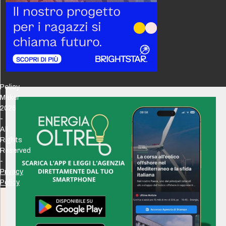
Policy
Maker
2026
-
All
Rights
Reserved
-
Privacy
Policy