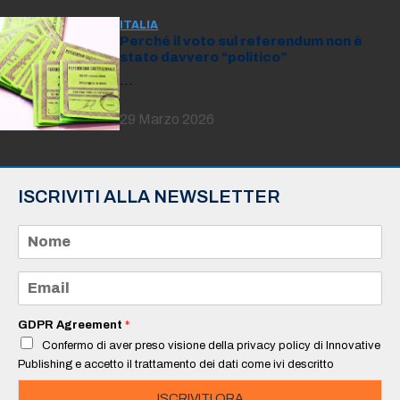
ITALIA
Perché il voto sul referendum non è
stato davvero “politico”
…
29 Marzo 2026
ISCRIVITI ALLA NEWSLETTER
N
o
m
e
E
*
m
a
i
GDPR Agreement
*
l
Confermo di aver preso visione della privacy policy di Innovative
*
Publishing e accetto il trattamento dei dati come ivi descritto
ISCRIVITI ORA