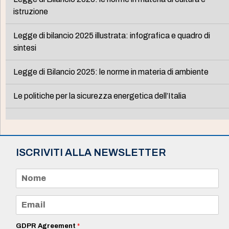
istruzione
Legge di bilancio 2025 illustrata: infografica e quadro di
sintesi
Legge di Bilancio 2025: le norme in materia di ambiente
Le politiche per la sicurezza energetica dell’Italia
ISCRIVITI ALLA NEWSLETTER
N
o
m
e
E
*
m
a
i
GDPR Agreement
*