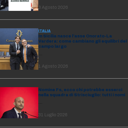
3 Agosto 2026
ITALIA
In Sicilia nasce l’asse Onorato-La
Vardera: come cambiano gli equilibri del
campo largo
…
1 Agosto 2026
Nomine Fs, ecco chi potrebbe esserci
nella squadra di Strisciuglio: tutti i nomi
…
31 Luglio 2026