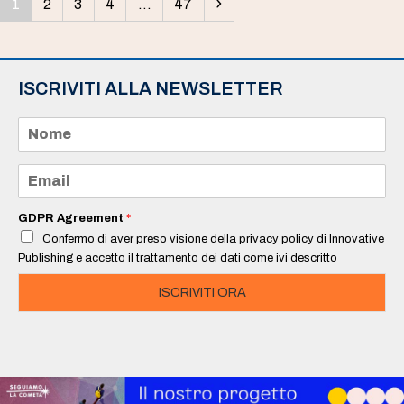
Pagina
Pagina
Pagina
Pagina
Pagina
Successivo
1
2
3
4
…
47
ISCRIVITI ALLA NEWSLETTER
N
o
m
e
E
*
m
a
i
GDPR Agreement
*
l
Confermo di aver preso visione della privacy policy di Innovative
*
Publishing e accetto il trattamento dei dati come ivi descritto
ISCRIVITI ORA