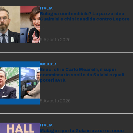
ITALIA
Bologna contendibile? La pazza idea
Gualmini e chi si candida contro Lepore
…
6 Agosto 2026
INSIDER
Enac, chi è Carlo Mearelli, il super
commissario scelto da Salvini e quali
poteri avrà
…
5 Agosto 2026
ITALIA
Malagò riporta Zola in azzurro: ecco