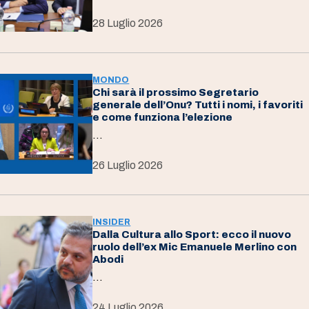
28 Luglio 2026
MONDO
Chi sarà il prossimo Segretario
generale dell’Onu? Tutti i nomi, i favoriti
e come funziona l’elezione
…
26 Luglio 2026
INSIDER
Dalla Cultura allo Sport: ecco il nuovo
ruolo dell’ex Mic Emanuele Merlino con
Abodi
…
24 Luglio 2026