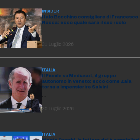
INSIDER
Italo Bocchino consigliere di Francesco
Rocca: ecco quale sarà il suo ruolo
…
31 Luglio 2026
ITALIA
Il Fienile su Mediaset, il gruppo
autonomo in Veneto: ecco come Zaia
torna a impensierire Salvini
…
30 Luglio 2026
ITALIA
Monte Paschi, la lettera dei 4 consiglieri