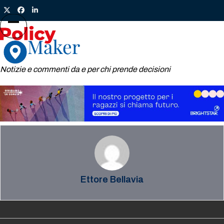
Skip
Twitter
Facebook
LinkedIn
to
content
Open
Close
mobile
mobile
menu
menu
Notizie e commenti da e per chi prende decisioni
Ettore Bellavia