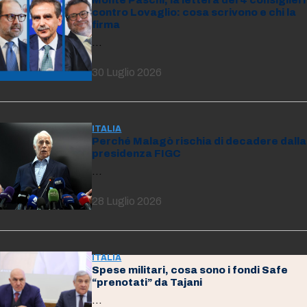
contro Lovaglio: cosa scrivono e chi la
firma
…
30 Luglio 2026
ITALIA
Perché Malagò rischia di decadere dalla
presidenza FIGC
…
28 Luglio 2026
ITALIA
Spese militari, cosa sono i fondi Safe
“prenotati” da Tajani
…