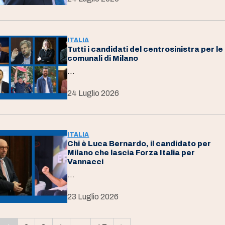
ITALIA
Tutti i candidati del centrosinistra per le
comunali di Milano
…
24 Luglio 2026
ITALIA
Chi è Luca Bernardo, il candidato per
Milano che lascia Forza Italia per
Vannacci
…
23 Luglio 2026