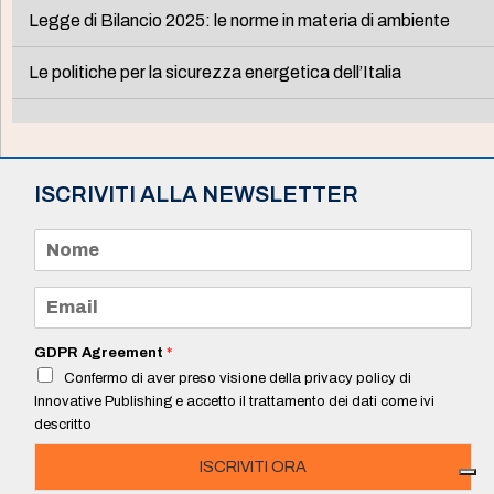
Legge di Bilancio 2025: le norme in materia di ambiente
Le politiche per la sicurezza energetica dell’Italia
ISCRIVITI ALLA NEWSLETTER
N
o
m
e
E
*
m
a
i
GDPR Agreement
*
l
Confermo di aver preso visione della privacy policy di
*
Innovative Publishing e accetto il trattamento dei dati come ivi
descritto
ISCRIVITI ORA