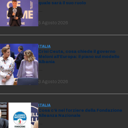
quale sarà il suo ruolo
…
5 Agosto 2026
ITALIA
Crisi Ceuta, cosa chiede il governo
Meloni all’Europa: il piano sul modello
Albania
…
3 Agosto 2026
ITALIA
Cosa c’è nel forziere della Fondazione
Alleanza Nazionale
…