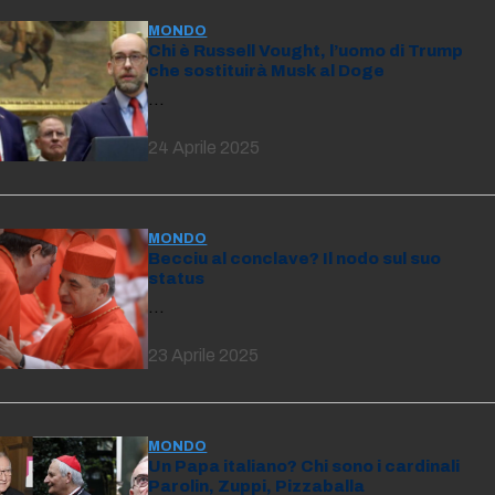
MONDO
Chi è Russell Vought, l’uomo di Trump
che sostituirà Musk al Doge
…
24 Aprile 2025
MONDO
Becciu al conclave? Il nodo sul suo
status
…
23 Aprile 2025
MONDO
Un Papa italiano? Chi sono i cardinali
Parolin, Zuppi, Pizzaballa