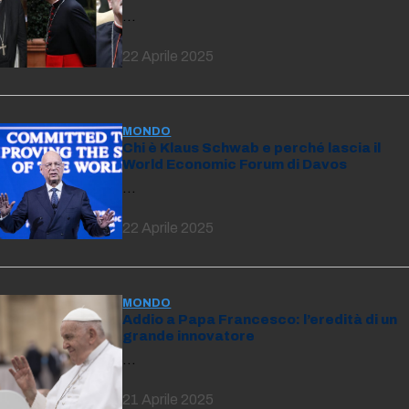
…
22 Aprile 2025
MONDO
Chi è Klaus Schwab e perché lascia il
World Economic Forum di Davos
…
22 Aprile 2025
MONDO
Addio a Papa Francesco: l’eredità di un
grande innovatore
…
21 Aprile 2025