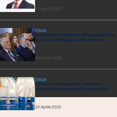
17 Aprile 2025
ITALIA
Nomine Rai Pubblicità, sulla presidenza
è scontro Fdi-Lega: stallo e rinvio
…
16 Aprile 2025
ITALIA
Chimico farmaceutico, intesa sul
rinnovo del contratto. Ecco le novità
…
16 Aprile 2025