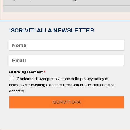
ISCRIVITI ALLA NEWSLETTER
N
o
m
e
E
*
m
a
i
GDPR Agreement
*
l
Confermo di aver preso visione della privacy policy di
*
Innovative Publishing e accetto il trattamento dei dati come ivi
descritto
ISCRIVITI ORA