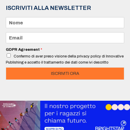
ISCRIVITI ALLA NEWSLETTER
N
o
m
e
E
*
m
a
i
GDPR Agreement
*
l
Confermo di aver preso visione della privacy policy di Innovative
*
Publishing e accetto il trattamento dei dati come ivi descritto
ISCRIVITI ORA