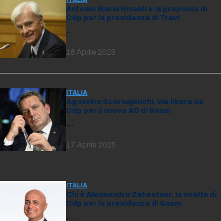
Antonio Maria Rinaldi è la proposta di
Cdp per la presidenza di Trevi
…
18 Aprile 2025
ITALIA
Agostino Scornajenchi, via libera da
Cdp per il nuovo AD di Snam
…
17 Aprile 2025
ITALIA
Chi è Alessandro Zehentner, la scelta di
Cdp per la presidenza di Snam
…