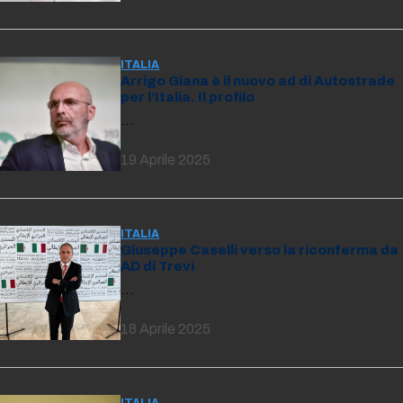
ITALIA
Arrigo Giana è il nuovo ad di Autostrade
per l’Italia. Il profilo
…
19 Aprile 2025
ITALIA
Giuseppe Caselli verso la riconferma da
AD di Trevi
…
18 Aprile 2025
ITALIA