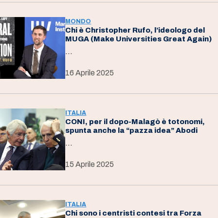
MONDO
Chi è Christopher Rufo, l’ideologo del
MUGA (Make Universities Great Again)
…
16 Aprile 2025
ITALIA
CONI, per il dopo-Malagò è totonomi,
spunta anche la “pazza idea” Abodi
…
15 Aprile 2025
ITALIA
Chi sono i centristi contesi tra Forza