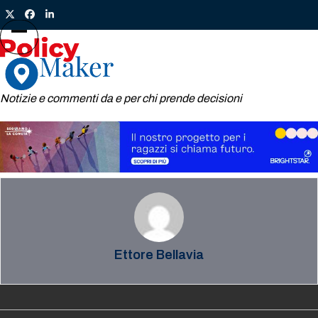
Skip
Twitter
Facebook
LinkedIn
to
content
Open
Close
mobile
mobile
menu
menu
Notizie e commenti da e per chi prende decisioni
Ettore Bellavia