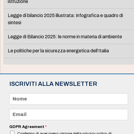
istruzione
Legge di bilancio 2025 illustrata: infografica e quadro di
sintesi
Legge di Bilancio 2025: le norme in materia di ambiente
Le politiche per la sicurezza energetica dell’Italia
ISCRIVITI ALLA NEWSLETTER
N
o
m
e
E
*
m
a
i
GDPR Agreement
*
l
Confermo di aver preso visione della privacy policy di