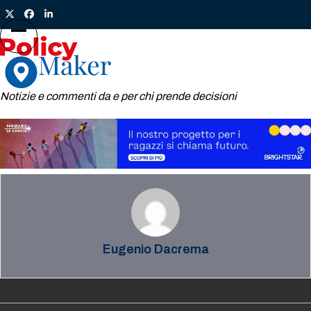
Skip
Twitter
Facebook
LinkedIn
to
content
Open
Close
mobile
mobile
menu
menu
Notizie e commenti da e per chi prende decisioni
Eugenio Dacrema