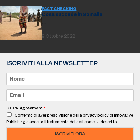
FACT CHECKING
Cosa succede in Somalia
…
9 Ottobre 2022
ISCRIVITI ALLA NEWSLETTER
N
o
m
e
E
*
m
a
i
GDPR Agreement
*
l
Confermo di aver preso visione della privacy policy di Innovative
*
Publishing e accetto il trattamento dei dati come ivi descritto
ISCRIVITI ORA