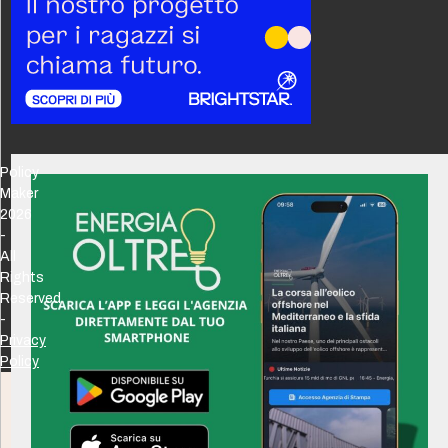
Policy
Maker
2026
-
All
Rights
Reserved
-
Privacy
Policy