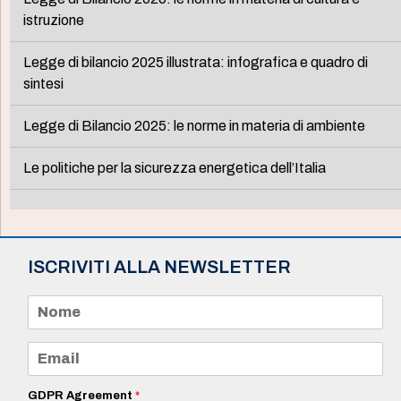
istruzione
Legge di bilancio 2025 illustrata: infografica e quadro di
sintesi
Legge di Bilancio 2025: le norme in materia di ambiente
Le politiche per la sicurezza energetica dell’Italia
ISCRIVITI ALLA NEWSLETTER
N
o
m
e
E
*
m
a
i
GDPR Agreement
*