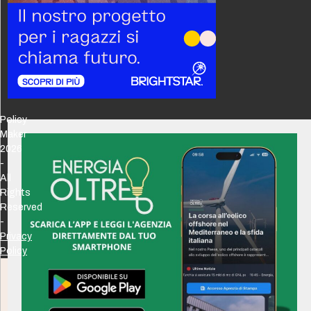
Policy
Maker
2026
-
All
Rights
Reserved
-
Privacy
Policy