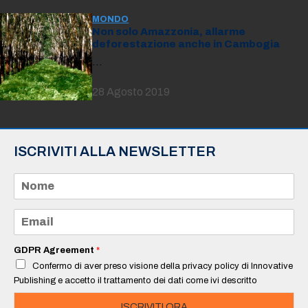
MONDO
Non solo Amazzonia, allarme
deforestazione anche in Cambogia
…
28 Agosto 2019
ISCRIVITI ALLA NEWSLETTER
N
o
m
e
E
*
m
a
i
GDPR Agreement
*
l
Confermo di aver preso visione della privacy policy di Innovative
*
Publishing e accetto il trattamento dei dati come ivi descritto
ISCRIVITI ORA