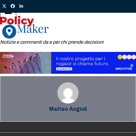
Skip
Twitter
Facebook
LinkedIn
to
content
Open
Close
mobile
mobile
menu
menu
Notizie e commenti da e per chi prende decisioni
Matteo Angioli