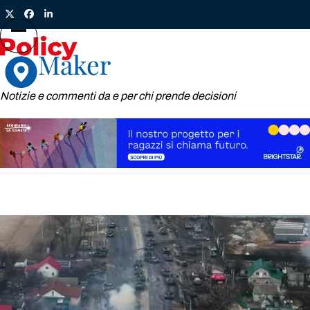
Skip
Twitter
Facebook
LinkedIn
to
content
Open
Close
mobile
mobile
menu
menu
Notizie e commenti da e per chi prende decisioni