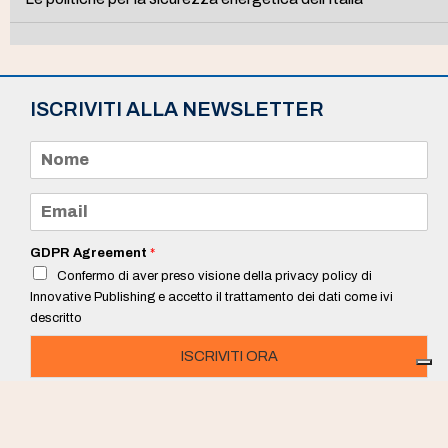
ISCRIVITI ALLA NEWSLETTER
N
o
m
e
E
*
m
a
i
GDPR Agreement
*
l
Confermo di aver preso visione della privacy policy di
*
Innovative Publishing e accetto il trattamento dei dati come ivi
descritto
ISCRIVITI ORA