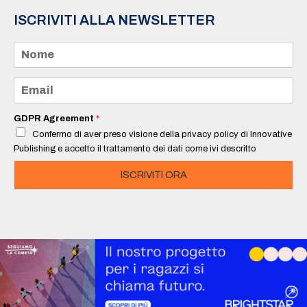
ISCRIVITI ALLA NEWSLETTER
N
o
m
e
E
*
m
a
i
GDPR Agreement
*
l
Confermo di aver preso visione della privacy policy di Innovative
*
Publishing e accetto il trattamento dei dati come ivi descritto
ISCRIVITI ORA