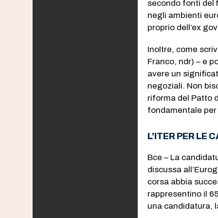
secondo fonti del 
negli ambienti eur
proprio dell’ex go
Inoltre, come scri
Franco, ndr) – e p
avere un significat
negoziali. Non bis
riforma del Patto d
fondamentale per l
L’ITER PER LE 
Bce – La candidatur
discussa all’Euro
corsa abbia succes
rappresentino il 6
una candidatura, 