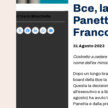
Bce, l
Dario Moschella
Panett
Franco
31 Agosto 2023
Costretto a cedere 
nome dell’ex minist
Dopo un lungo bracci
board della Bce la 
Questa la decisione
all’esecutivo e a B
agosto) ha avuto l
Panetta e dalla pr