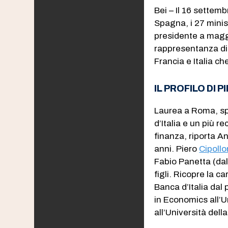
Bei – Il 16 settemb
Spagna, i 27 minis
presidente a magg
rappresentanza di 
Francia e Italia ch
IL PROFILO DI 
Laurea a Roma, spe
d’Italia e un più 
finanza, riporta A
anni. Piero
Cipoll
Fabio Panetta (dal
figli. Ricopre la c
Banca d’Italia dal
in Economics all’U
all’Università dell