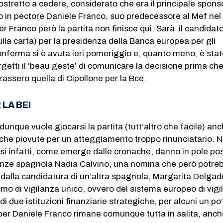
costretto a cedere, considerato che era il principale spons
to in pectore Daniele Franco, suo predecessore al Mef nel
r Franco però la partita non finisce qui. Sarà il candidat
ulla carta) per la presidenza della Banca europea per gli
onferma si è avuta ieri pomeriggio e, quanto meno, è sta
rgetti il ‘beau geste’ di comunicare la decisione prima ch
zzassero quella di Cipollone per la Bce.
 LA BEI
 dunque vuole giocarsi la partita (tutt’altro che facile) an
itiche piovute per un atteggiamento troppo rinunciatario. N
si infatti, come emerge dalle cronache, danno in pole pos
nanze spagnola Nadia Calvino, una nomina che però potre
dalla candidatura di un’altra spagnola, Margarita Delgad
o di vigilanza unico, ovvero del sistema europeo di vigi
 di due istituzioni finanziarie strategiche, per alcuni un po
 per Daniele Franco rimane comunque tutta in salita, anch