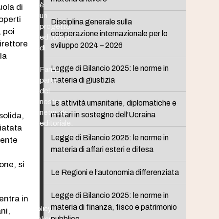
è
uola di
un
operti
Disciplina generale sulla
progetto
 poi
cooperazione internazionale per lo
editoriale
irettore
sviluppo 2024 – 2026
di
la
Legge di Bilancio 2025: le norme in
Fanno
materia di giustizia
parte
del
nostro
Le attività umanitarie, diplomatiche e
network
militari in sostegno dell’Ucraina
solida,
editoriale:
iatata
Legge di Bilancio 2025: le norme in
dente
materia di affari esteri e difesa
one, si
Le Regioni e l’autonomia differenziata
Legge di Bilancio 2025: le norme in
entra in
materia di finanza, fisco e patrimonio
Policy
ni,
pubblico