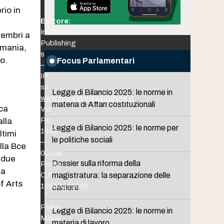
rio in
Editore:
Innovative
membri a
Publishing
rmania,
srl
to.
Focus Parlamentari
–
IP
srl
Legge di Bilancio 2025: le norme in
www.innovativepublishing.it
materia di Affari costituzionali
nca
Via
Po,
alla
Legge di Bilancio 2025: le norme per
16/B
ltimi
le politiche sociali
–
lla Bce
00198
 due
Dossier sulla riforma della
Roma
la
C.F.
magistratura: la separazione delle
f Arts
12653211008
carriere
Policy
Legge di Bilancio 2025: le norme in
Maker
materia di lavoro