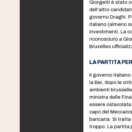
Giorgetti è stato 
dell’altro candida
governo Draghi. Pe
italiano (almeno s
investimenti. La c
riconosciuto a Gio
Bruxelles ufficiali
LA PARTITA PER
Il governo italiano
la Bei, dopo le cr
ambienti brusselle
ministra delle Fi
essere ostacolata 
capo del Meccanism
bancaria. Si tratta
troppo. La partita