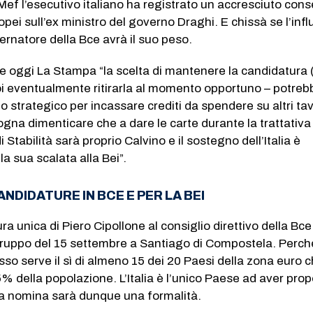
Mef l’esecutivo italiano ha registrato un accresciuto con
opei sull’ex ministro del governo Draghi. E chissà se l’inf
vernatore della Bce avrà il suo peso.
ve oggi La Stampa “la scelta di mantenere la candidatura 
oi eventualmente ritirarla al momento opportuno – potreb
o strategico per incassare crediti da spendere su altri tav
ogna dimenticare che a dare le carte durante la trattativa 
i Stabilità sarà proprio Calvino e il sostegno dell’Italia è
a sua scalata alla Bei”.
CANDIDATURE IN BCE E PER LA BEI
a unica di Piero Cipollone al consiglio direttivo della Bce
gruppo del 15 settembre a Santiago di Compostela. Perch
so serve il sì di almeno 15 dei 20 Paesi della zona euro 
5% della popolazione. L’Italia è l’unico Paese ad aver pro
la nomina sarà dunque una formalità.