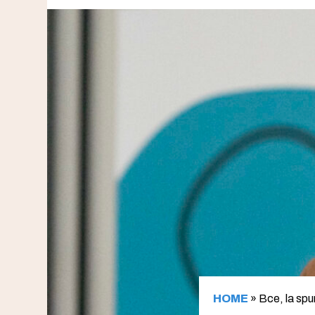
HOME
»
Bce, la spu