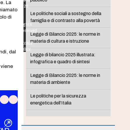
Maker
le. La
2026
chiamato
-
Le politiche sociali a sostegno della
olo di
All
famiglia e di contrasto alla povertà
Rights
Reserved
d
Legge di Bilancio 2025: le norme in
-
materia di cultura e istruzione
Privacy
Policy
ndi, dal
Legge di bilancio 2025 illustrata:
infografica e quadro di sintesi
 viene
Legge di Bilancio 2025: le norme in
materia di ambiente
Le politiche per la sicurezza
energetica dell’Italia