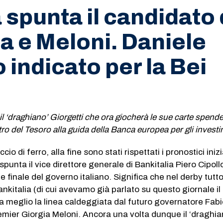
a spunta il candidato 
a e Meloni. Daniele
 indicato per la Bei
il ‘draghiano’ Giorgetti che ora giocherà le sue carte spende
ro del Tesoro alla guida della Banca europea per gli investi
o di ferro, alla fine sono stati rispettati i pronostici inizia
spunta il vice direttore generale di Bankitalia Piero Cipoll
 finale del governo italiano. Significa che nel derby tutt
ankitalia (di cui avevamo già parlato su questo giornale il
a meglio la linea caldeggiata dal futuro governatore Fab
emier Giorgia Meloni. Ancora una volta dunque il ‘draghia