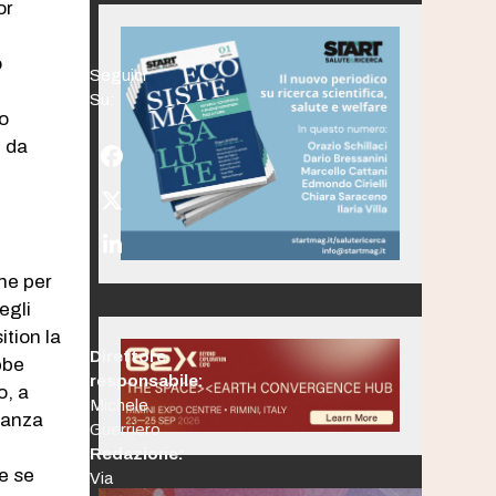
or
o
Seguici
Su:
to
e da
Facebook
Twitter
(deprecated)
LinkedIn
che per
egli
ition la
Direttore
bbe
responsabile:
o, a
Michele
lanza
Guerriero
’
Redazione:
e se
Via