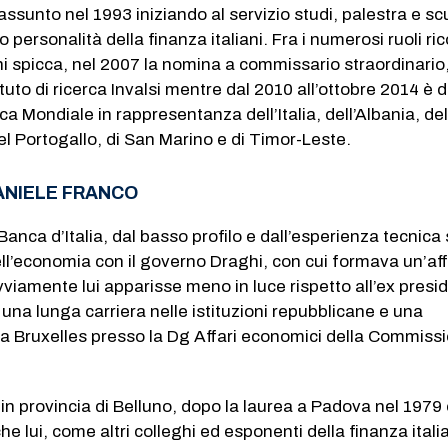
 assunto nel 1993 iniziando al servizio studi, palestra e sc
 personalità della finanza italiani. Fra i numerosi ruoli ric
ni spicca, nel 2007 la nomina a commissario straordinario,
ituto di ricerca Invalsi mentre dal 2010 all’ottobre 2014 è d
a Mondiale in rappresentanza dell’Italia, dell’Albania, del
del Portogallo, di San Marino e di Timor-Leste.
DANIELE FRANCO
anca d’Italia, dal basso profilo e dall’esperienza tecnica 
ell’economia con il governo Draghi, con cui formava un’aff
iamente lui apparisse meno in luce rispetto all’ex presi
una lunga carriera nelle istituzioni repubblicane e una
a Bruxelles presso la Dg Affari economici della Commissi
in provincia di Belluno, dopo la laurea a Padova nel 1979 
he lui, come altri colleghi ed esponenti della finanza italia