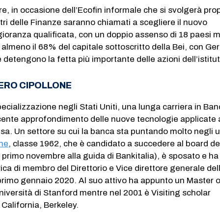
re, in occasione dell’Ecofin informale che si svolgerà prop
tri delle Finanze saranno chiamati a scegliere il nuovo
ioranza qualificata, con un doppio assenso di 18 paesi 
almeno il 68% del capitale sottoscritto della Bei, con Ge
e detengono la fetta più importante delle azioni dell’istitu
PIERO CIPOLLONE
cializzazione negli Stati Uniti, una lunga carriera in Ba
recente approfondimento delle nuove tecnologie applicate 
nsa. Un settore su cui la banca sta puntando molto negli u
one
, classe 1962, che è candidato a succedere al board de
 primo novembre alla guida di Bankitalia), è sposato e ha
arica di membro del Direttorio e Vice direttore generale del
 primo gennaio 2020. Al suo attivo ha appunto un Master o
niversità di Stanford mentre nel 2001 è Visiting scholar
a California, Berkeley.