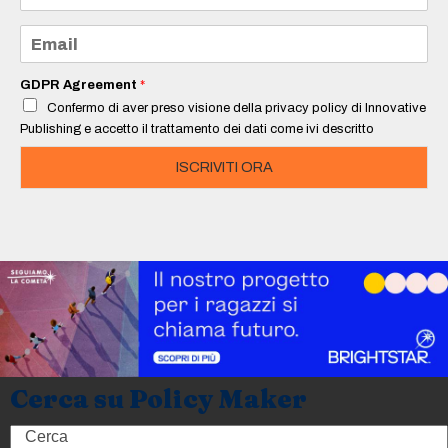
m
e
E
*
m
a
i
GDPR Agreement
*
l
Confermo di aver preso visione della privacy policy di Innovative
*
Publishing e accetto il trattamento dei dati come ivi descritto
ISCRIVITI ORA
Cerca su Policy Maker
Search