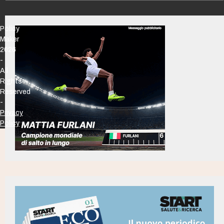
Policy
Maker
2026
-
All
Rights
Reserved
-
Privacy
Policy