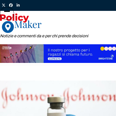
Skip
Twitter
Facebook
LinkedIn
to
content
Open
Close
mobile
mobile
menu
menu
Notizie e commenti da e per chi prende decisioni