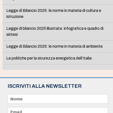
Legge di Bilancio 2025: le norme in materia di cultura e
istruzione
Legge di bilancio 2025 illustrata: infografica e quadro di
sintesi
Legge di Bilancio 2025: le norme in materia di ambiente
Le politiche per la sicurezza energetica dell’Italia
ISCRIVITI ALLA NEWSLETTER
N
o
m
e
E
*