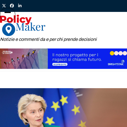
Skip
Twitter
Facebook
LinkedIn
to
content
Open
Close
mobile
mobile
menu
menu
Notizie e commenti da e per chi prende decisioni