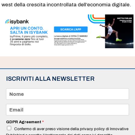
west della crescita incontrollata dell’economia digitale.
ISCRIVITI ALLA NEWSLETTER
N
o
m
e
E
*
m
a
i
GDPR Agreement
*
l
Confermo di aver preso visione della privacy policy di Innovative
*