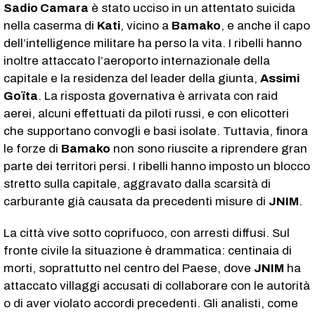
Sadio Camara
è stato ucciso in un attentato suicida
nella caserma di
Kati
, vicino a
Bamako
, e anche il capo
dell’intelligence militare ha perso la vita. I ribelli hanno
inoltre attaccato l’aeroporto internazionale della
capitale e la residenza del leader della giunta,
Assimi
Goïta
. La risposta governativa è arrivata con raid
aerei, alcuni effettuati da piloti russi, e con elicotteri
che supportano convogli e basi isolate. Tuttavia, finora
le forze di
Bamako
non sono riuscite a riprendere gran
parte dei territori persi. I ribelli hanno imposto un blocco
stretto sulla capitale, aggravato dalla scarsità di
carburante già causata da precedenti misure di
JNIM
.
La città vive sotto coprifuoco, con arresti diffusi. Sul
fronte civile la situazione è drammatica: centinaia di
morti, soprattutto nel centro del Paese, dove
JNIM
ha
attaccato villaggi accusati di collaborare con le autorità
o di aver violato accordi precedenti. Gli analisti, come