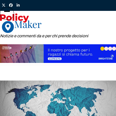
Skip
Twitter
Facebook
LinkedIn
to
content
Open
Close
mobile
mobile
menu
menu
Notizie e commenti da e per chi prende decisioni