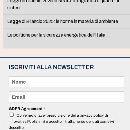
Legge di bilancio 2025 illustrata: infografica e quadro di
sintesi
Legge di Bilancio 2025: le norme in materia di ambiente
Le politiche per la sicurezza energetica dell’Italia
ISCRIVITI ALLA NEWSLETTER
N
o
m
e
E
*
m
a
i
GDPR Agreement
*
l
Confermo di aver preso visione della privacy policy di
*
Innovative Publishing e accetto il trattamento dei dati come ivi
descritto