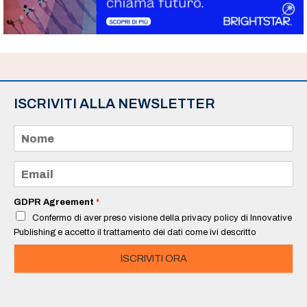
ISCRIVITI ALLA NEWSLETTER
N
o
m
e
E
*
m
a
i
GDPR Agreement
*
l
Confermo di aver preso visione della privacy policy di Innovative
*
Publishing e accetto il trattamento dei dati come ivi descritto
ISCRIVITI ORA