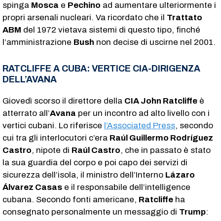
spinga
Mosca
e
Pechino
ad aumentare ulteriormente i
propri arsenali nucleari. Va ricordato che il
Trattato
ABM
del 1972 vietava sistemi di questo tipo, finché
l’amministrazione
Bush
non decise di uscirne nel 2001.
RATCLIFFE A CUBA: VERTICE CIA-DIRIGENZA
DELL’AVANA
Giovedì scorso il direttore della
CIA John Ratcliffe
è
atterrato all’
Avana
per un incontro ad alto livello con i
vertici cubani. Lo riferisce
l’Associated Press
, secondo
cui tra gli interlocutori c’era
Raúl Guillermo Rodríguez
Castro
, nipote di
Raúl Castro
, che in passato è stato
la sua guardia del corpo e poi capo dei servizi di
sicurezza dell’isola, il ministro dell’Interno
Lázaro
Álvarez Casas
e il responsabile dell’intelligence
cubana. Secondo fonti americane,
Ratcliffe
ha
consegnato personalmente un messaggio di
Trump
: