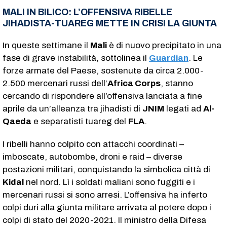
MALI IN BILICO: L’OFFENSIVA RIBELLE
JIHADISTA-TUAREG METTE IN CRISI LA GIUNTA
In queste settimane il
Mali
è di nuovo precipitato in una
fase di grave instabilità, sottolinea il
Guardian
. Le
forze armate del Paese, sostenute da circa 2.000-
2.500 mercenari russi dell’
Africa Corps
, stanno
cercando di rispondere all’offensiva lanciata a fine
aprile da un’alleanza tra jihadisti di
JNIM
legati ad
Al-
Qaeda
e separatisti tuareg del
FLA
.
I ribelli hanno colpito con attacchi coordinati –
imboscate, autobombe, droni e raid – diverse
postazioni militari, conquistando la simbolica città di
Kidal
nel nord. Lì i soldati maliani sono fuggiti e i
mercenari russi si sono arresi. L’offensiva ha inferto
colpi duri alla giunta militare arrivata al potere dopo i
colpi di stato del 2020-2021. Il ministro della Difesa