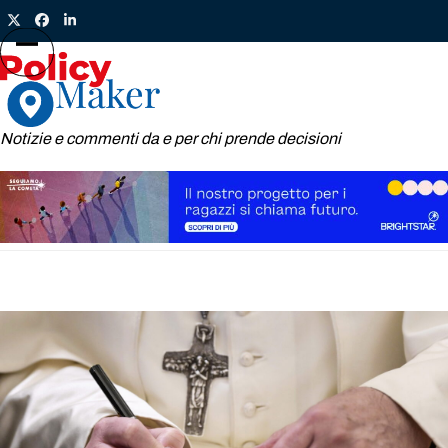
Skip
Twitter
Facebook
LinkedIn
to
content
Open
Close
mobile
mobile
menu
menu
Notizie e commenti da e per chi prende decisioni