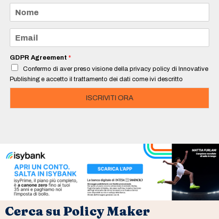
N
o
m
e
E
*
m
a
i
GDPR Agreement
*
l
Confermo di aver preso visione della privacy policy di Innovative
*
Publishing e accetto il trattamento dei dati come ivi descritto
ISCRIVITI ORA
Cerca su Policy Maker