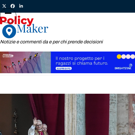
Skip
Twitter
Facebook
LinkedIn
to
content
Open
Close
mobile
mobile
menu
menu
Notizie e commenti da e per chi prende decisioni