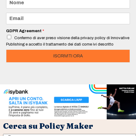
o
m
e
E
*
m
a
i
GDPR Agreement
*
l
Confermo di aver preso visione della privacy policy di Innovative
*
Publishing e accetto il trattamento dei dati come ivi descritto
ISCRIVITI ORA
Cerca su Policy Maker