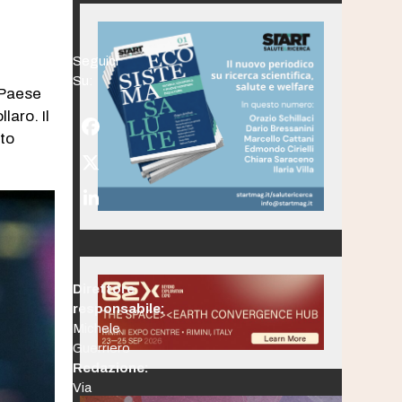
Seguici
Su:
 Paese
laro. Il
Facebook
ato
Twitter
(deprecated)
LinkedIn
Direttore
responsabile:
Michele
Guerriero
Redazione:
Via