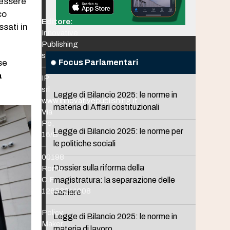
 essere
ico
Editore:
ssati in
Innovative
Publishing
srl
se
Focus Parlamentari
–
a
IP
srl
Legge di Bilancio 2025: le norme in
www.innovativepublishing.it
materia di Affari costituzionali
Via
Po,
Legge di Bilancio 2025: le norme per
16/B
le politiche sociali
–
00198
Dossier sulla riforma della
Roma
C.F.
magistratura: la separazione delle
12653211008
carriere
Policy
Legge di Bilancio 2025: le norme in
Maker
materia di lavoro