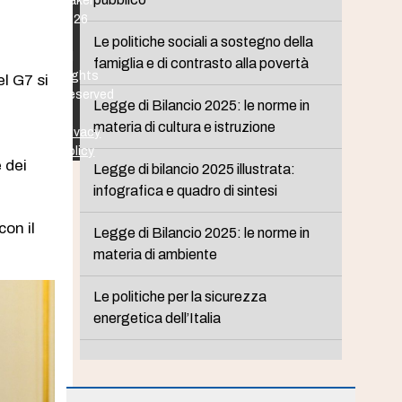
Maker
2026
-
Le politiche sociali a sostegno della
All
famiglia e di contrasto alla povertà
Rights
el G7 si
Reserved
Legge di Bilancio 2025: le norme in
-
materia di cultura e istruzione
Privacy
Policy
 dei
Legge di bilancio 2025 illustrata:
infografica e quadro di sintesi
con il
Legge di Bilancio 2025: le norme in
materia di ambiente
Le politiche per la sicurezza
energetica dell’Italia