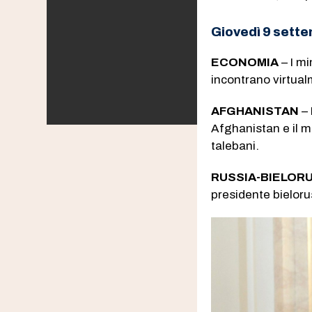
Giovedì 9 sett
ECONOMIA
– I mi
incontrano virtua
AFGHANISTAN
– 
Afghanistan e il m
talebani.
RUSSIA-BIELOR
presidente bielor