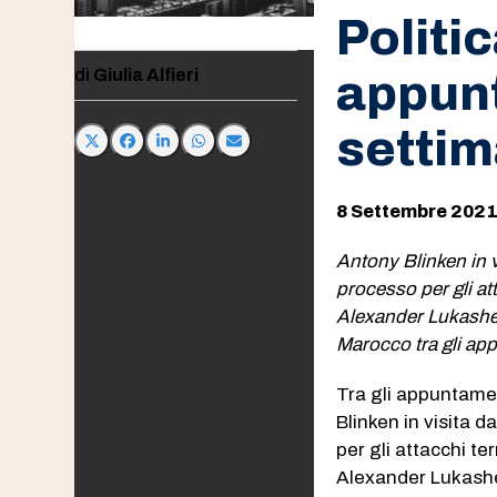
Politic
Giulia Alfieri
appunt
settim
8 Settembre 202
Antony Blinken in v
processo per gli att
Alexander Lukashen
Marocco tra gli app
Tra gli appuntamen
Blinken in visita d
per gli attacchi ter
Alexander Lukashe