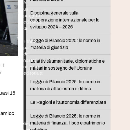
è
un
Disciplina generale sulla
progetto
cooperazione internazionale per lo
editoriale
sviluppo 2024 – 2026
di
Legge di Bilancio 2025: le norme in
Fanno
materia di giustizia
parte
del
nostro
Le attività umanitarie, diplomatiche e
il
network
militari in sostegno dell’Ucraina
ni
editoriale:
Legge di Bilancio 2025: le norme in
materia di affari esteri e difesa
quasi 18
Le Regioni e l’autonomia differenziata
slamico
Legge di Bilancio 2025: le norme in
materia di finanza, fisco e patrimonio
Policy
pubblico