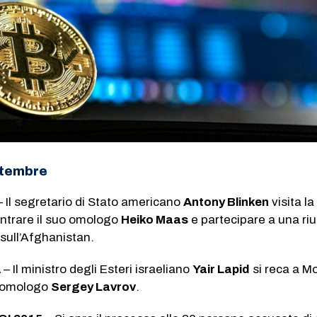
ttembre
 Il segretario di Stato americano
Antony Blinken
visita la
ntrare il suo omologo
Heiko Maas
e partecipare a una ri
e sull’Afghanistan.
A
– Il ministro degli Esteri israeliano
Yair Lapid
si reca a M
uo omologo
Sergey Lavrov
.