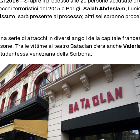
GI 2015
– Si apre il processo alle 20 persone accusate di
acchi terroristici del 2015 a Parigi.
Salah Abdeslam
, l’un
issuto, sarà presente al processo; altri sei saranno proce
 una serie di attacchi in diversi angoli della capitale france
one. Tra le vittime al teatro Bataclan c’era anche
Valeri
 studentessa veneziana della Sorbona.