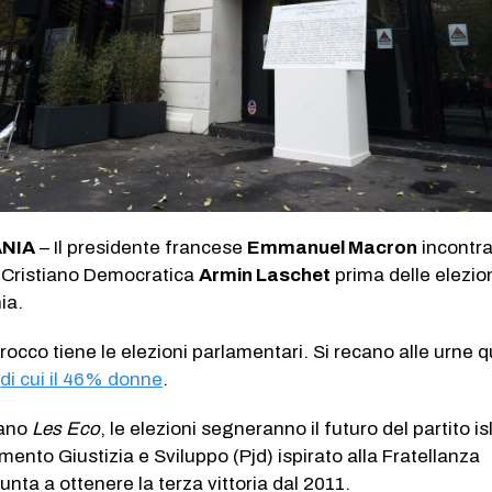
NIA
– Il presidente francese
Emmanuel Macron
incontra 
e Cristiano Democratica
Armin Laschet
prima delle elezio
ia.
arocco tiene le elezioni parlamentari. Si recano alle urne 
,
di cui il 46% donne
.
iano
Les Eco
, le elezioni segneranno il futuro del partito i
mento Giustizia e Sviluppo (Pjd) ispirato alla Fratellanza
ta a ottenere la terza vittoria dal 2011.