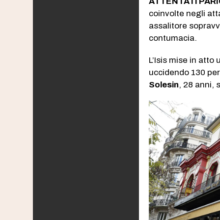
ATTENTATI PARI
coinvolte negli att
assalitore sopravv
contumacia.
L’Isis mise in atto
uccidendo 130 pers
Solesin
, 28 anni,