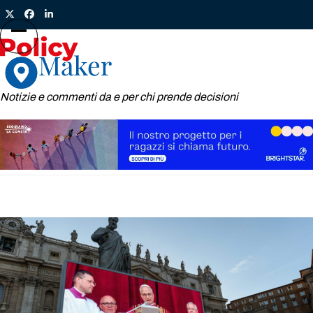
Skip
Twitter
Facebook
LinkedIn
to
content
Open
Close
mobile
mobile
menu
menu
Notizie e commenti da e per chi prende decisioni