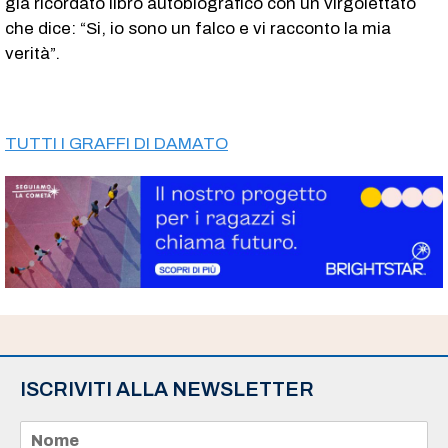
già ricordato libro autobiografico con un virgolettato
che dice: “Si, io sono un falco e vi racconto la mia
verità”.
TUTTI I GRAFFI DI DAMATO
ISCRIVITI ALLA NEWSLETTER
N
o