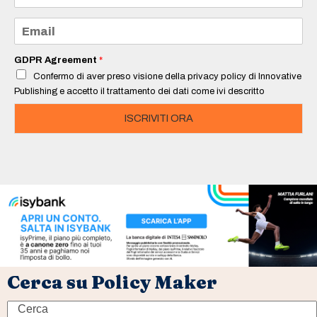
m
e
E
*
m
a
i
GDPR Agreement
*
l
Confermo di aver preso visione della privacy policy di Innovative
*
Publishing e accetto il trattamento dei dati come ivi descritto
ISCRIVITI ORA
Cerca su Policy Maker
Search