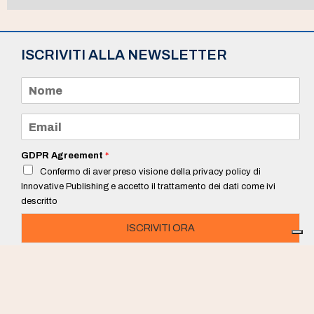
ISCRIVITI ALLA NEWSLETTER
N
o
m
e
E
*
m
a
i
GDPR Agreement
*
l
Confermo di aver preso visione della privacy policy di
*
Innovative Publishing e accetto il trattamento dei dati come ivi
descritto
ISCRIVITI ORA