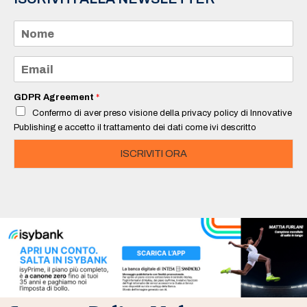
N
o
m
e
E
*
m
a
i
GDPR Agreement
*
l
Confermo di aver preso visione della privacy policy di Innovative
*
Publishing e accetto il trattamento dei dati come ivi descritto
ISCRIVITI ORA