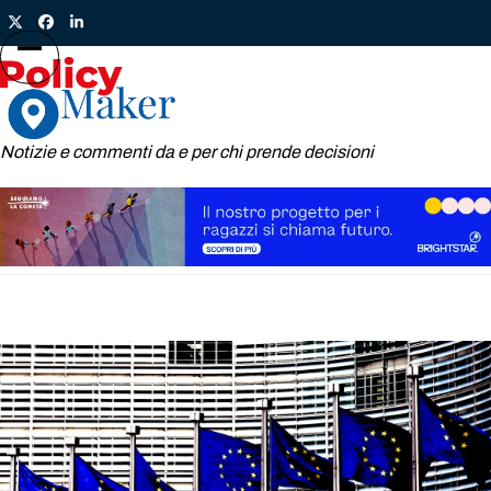
Skip
Twitter
Facebook
LinkedIn
to
content
Open
Close
mobile
mobile
menu
menu
Notizie e commenti da e per chi prende decisioni