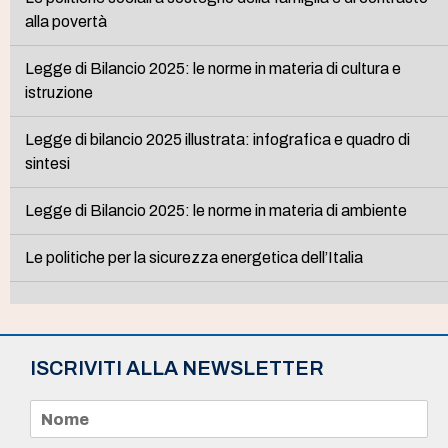
alla povertà
Legge di Bilancio 2025: le norme in materia di cultura e
istruzione
Legge di bilancio 2025 illustrata: infografica e quadro di
sintesi
Legge di Bilancio 2025: le norme in materia di ambiente
Le politiche per la sicurezza energetica dell’Italia
ISCRIVITI ALLA NEWSLETTER
N
o
m