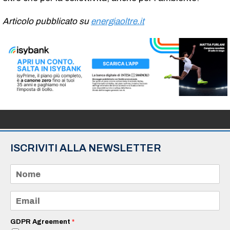
Articolo pubblicato su
energiaoltre.it
ISCRIVITI ALLA NEWSLETTER
N
o
m
e
E
*
m
a
i
GDPR Agreement
*
l