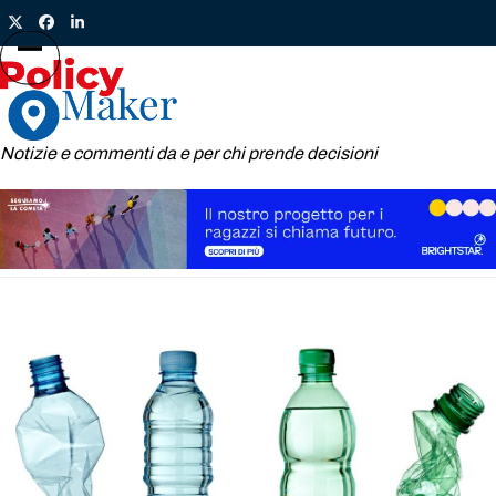
Skip
Twitter
Facebook
LinkedIn
to
content
Open
Close
mobile
mobile
menu
menu
Notizie e commenti da e per chi prende decisioni