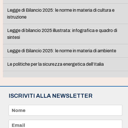
Legge di Bilancio 2025: le norme in materia di cultura e
istruzione
Legge di bilancio 2025 illustrata: infografica e quadro di
sintesi
Legge di Bilancio 2025: le norme in materia di ambiente
Le politiche per la sicurezza energetica dell’Italia
ISCRIVITI ALLA NEWSLETTER
N
o
m
e
E
*
m