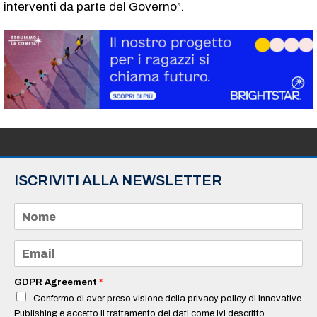
interventi da parte del Governo”.
ISCRIVITI ALLA NEWSLETTER
N
o
m
e
E
*
m
a
i
GDPR Agreement
*
l
Confermo di aver preso visione della privacy policy di Innovative
*
Publishing e accetto il trattamento dei dati come ivi descritto