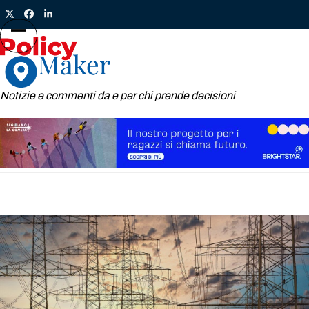
Skip
Twitter
Facebook
LinkedIn
to
content
Open
Close
mobile
mobile
menu
menu
Notizie e commenti da e per chi prende decisioni