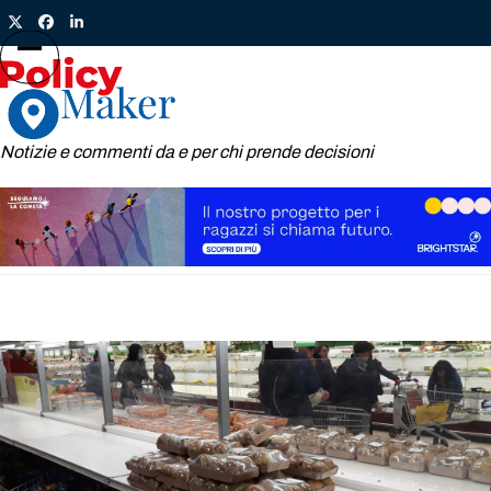
Skip
Twitter
Facebook
LinkedIn
to
content
Open
Close
mobile
mobile
menu
menu
Notizie e commenti da e per chi prende decisioni