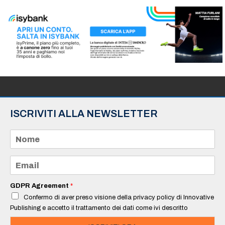
ISCRIVITI ALLA NEWSLETTER
N
o
m
e
E
*
m
a
i
GDPR Agreement
*
l
Confermo di aver preso visione della privacy policy di Innovative
*
Publishing e accetto il trattamento dei dati come ivi descritto