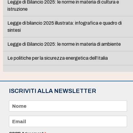
Legge di Bilancio 2025: le norme in materia di cultura e
istruzione
Legge di bilancio 2025 illustrata: infografica e quadro di
sintesi
Legge di Bilancio 2025: le norme in materia di ambiente
Le politiche per la sicurezza energetica dell’Italia
ISCRIVITI ALLA NEWSLETTER
N
o
m
e
E
*
m
a
i