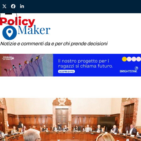
Skip
Twitter
Facebook
LinkedIn
to
content
Open
Close
mobile
mobile
menu
menu
Notizie e commenti da e per chi prende decisioni