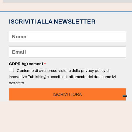
ISCRIVITI ALLA NEWSLETTER
N
o
m
e
E
*
m
a
i
GDPR Agreement
*
l
Confermo di aver preso visione della privacy policy di
*
Innovative Publishing e accetto il trattamento dei dati come ivi
descritto
ISCRIVITI ORA