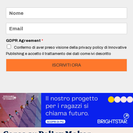
N
o
m
e
E
*
m
a
i
GDPR Agreement
*
l
Confermo di aver preso visione della privacy policy di Innovative
*
Publishing e accetto il trattamento dei dati come ivi descritto
ISCRIVITI ORA