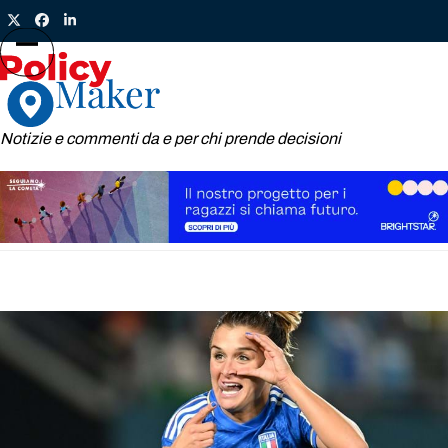
Skip
Twitter
Facebook
LinkedIn
to
content
Open
Close
mobile
mobile
menu
menu
Notizie e commenti da e per chi prende decisioni