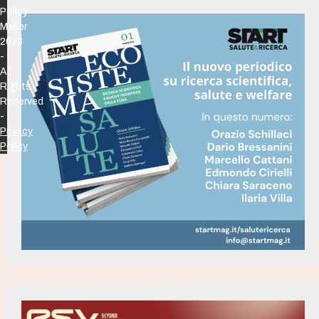
Policy
Maker
2026
-
All
Rights
Reserved
-
Privacy
Policy