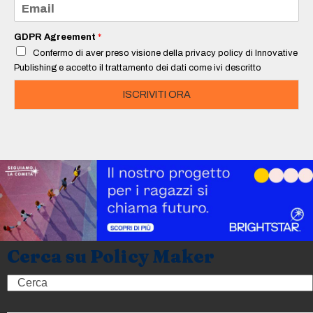
E
*
m
a
i
GDPR Agreement
*
l
Confermo di aver preso visione della privacy policy di Innovative
*
Publishing e accetto il trattamento dei dati come ivi descritto
ISCRIVITI ORA
Cerca su Policy Maker
Search