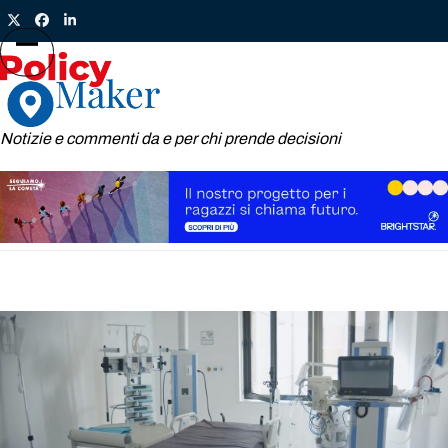
Skip
Twitter
Facebook
LinkedIn
to
content
Open
Close
mobile
mobile
menu
menu
Notizie e commenti da e per chi prende decisioni