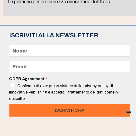
Le politiche per la sicurezza energetica dell’Italia
ISCRIVITI ALLA NEWSLETTER
N
o
m
e
E
*
m
a
i
GDPR Agreement
*
l
Confermo di aver preso visione della privacy policy di
*
Innovative Publishing e accetto il trattamento dei dati come ivi
descritto
ISCRIVITI ORA