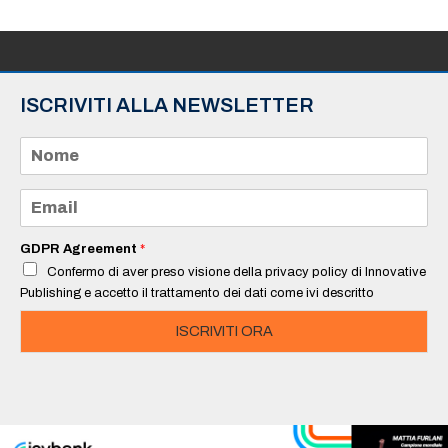
ISCRIVITI ALLA NEWSLETTER
N
o
m
e
E
*
m
a
i
GDPR Agreement
*
l
Confermo di aver preso visione della privacy policy di Innovative
*
Publishing e accetto il trattamento dei dati come ivi descritto
ISCRIVITI ORA