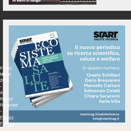
Policy
Maker
2026
-
All
Rights
Reserved
-
Privacy
Policy