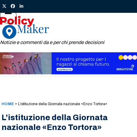
Skip
Twitter
Facebook
LinkedIn
to
content
Open
Close
mobile
mobile
menu
menu
Notizie e commenti da e per chi prende decisioni
HOME
»
L’istituzione della Giornata nazionale «Enzo Tortora»
L’istituzione della Giornata
nazionale «Enzo Tortora»