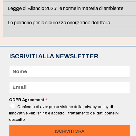
Legge di Bilancio 2025: le norme in materia di ambiente
Le politiche per la sicurezza energetica dell’Italia
ISCRIVITI ALLA NEWSLETTER
N
o
m
e
E
*
m
a
i
GDPR Agreement
*
l
Confermo di aver preso visione della privacy policy di
*
Innovative Publishing e accetto il trattamento dei dati come ivi
descritto
ISCRIVITI ORA