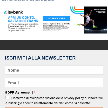
ISCRIVITI ALLA NEWSLETTER
N
o
m
e
E
*
m
a
i
GDPR Agreement
*
l
Confermo di aver preso visione della privacy policy di Innovative
*
Publishing e accetto il trattamento dei dati come ivi descritto