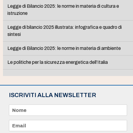
Legge di Bilancio 2025: le norme in materia di cultura e
istruzione
Legge di bilancio 2025 illustrata: infografica e quadro di
sintesi
Legge di Bilancio 2025: le norme in materia di ambiente
Le politiche per la sicurezza energetica dell’Italia
ISCRIVITI ALLA NEWSLETTER
N
o
m
e
E
*
m
a