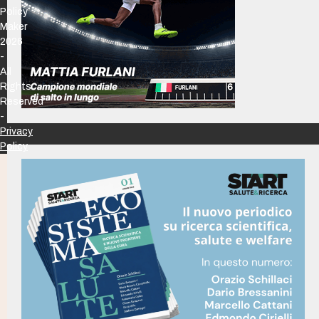
Policy
Maker
2026
-
All
Rights
Reserved
-
Privacy
Policy