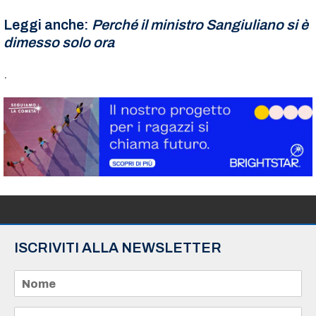
Leggi anche:
Perché il ministro Sangiuliano si è
dimesso solo ora
.
ISCRIVITI ALLA NEWSLETTER
N
o
m
e
E