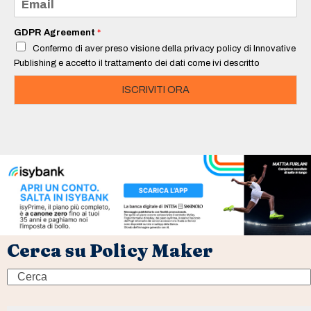
*
m
a
i
GDPR Agreement
*
l
Confermo di aver preso visione della privacy policy di Innovative
*
Publishing e accetto il trattamento dei dati come ivi descritto
ISCRIVITI ORA
Cerca su Policy Maker
Search