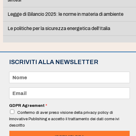
Legge di Bilancio 2025: le norme in materia di ambiente
Le politiche per la sicurezza energetica dell’Italia
ISCRIVITI ALLA NEWSLETTER
N
o
m
e
E
*
m
a
i
GDPR Agreement
*
l
Confermo di aver preso visione della privacy policy di
*
Innovative Publishing e accetto il trattamento dei dati come ivi
descritto