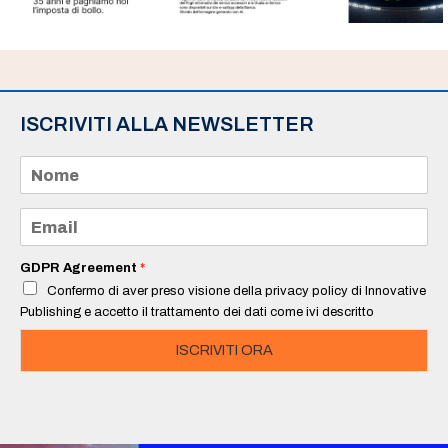
ISCRIVITI ALLA NEWSLETTER
N
o
m
e
E
*
m
a
i
GDPR Agreement
*
l
Confermo di aver preso visione della privacy policy di Innovative
*
Publishing e accetto il trattamento dei dati come ivi descritto
ISCRIVITI ORA