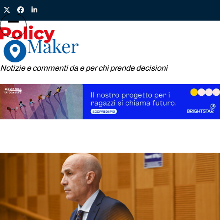
Skip
Twitter
Facebook
LinkedIn
to
content
Open
Close
mobile
mobile
menu
menu
Notizie e commenti da e per chi prende decisioni