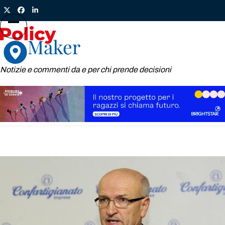
Skip
Twitter
Facebook
LinkedIn
to
content
Open
Close
mobile
mobile
menu
menu
Notizie e commenti da e per chi prende decisioni