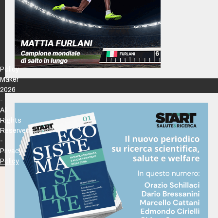
Policy
Maker
2026
-
All
Rights
Reserved
-
Privacy
Policy