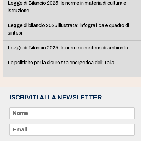
Legge di Bilancio 2025: le norme in materia di cultura e
istruzione
Legge di bilancio 2025 illustrata: infografica e quadro di
sintesi
Legge di Bilancio 2025: le norme in materia di ambiente
Le politiche per la sicurezza energetica dell’Italia
ISCRIVITI ALLA NEWSLETTER
N
o
m
e
E
*
m
a
i