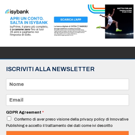
ISCRIVITI ALLA NEWSLETTER
N
o
m
e
E
*
m
a
i
GDPR Agreement
*
l
Confermo di aver preso visione della privacy policy di Innovative
*
Publishing e accetto il trattamento dei dati come ivi descritto