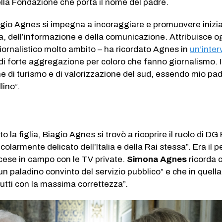
lla Fondazione che porta il nome del padre.
gio Agnes si impegna a incoraggiare e promuovere inizia
ura, dell’informazione e della comunicazione. Attribuisce o
ornalistico molto ambito – ha ricordato Agnes in
un’inter
i forte aggregazione per coloro che fanno giornalismo. I
 di turismo e di valorizzazione del sud, essendo mio pa
lino”.
la figlia, Biagio Agnes si trovò a ricoprire il ruolo di DG 
larmente delicato dell’Italia e della Rai stessa”. Era il p
scese in campo con le TV private.
Simona Agnes
ricorda c
n paladino convinto del servizio pubblico” e che in quella
utti con la massima correttezza”.