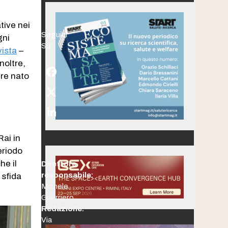
tive nei
Seguici
gni
Su:
vista
–
noltre,
Facebook
dre nato
Twitter
(deprecated)
LinkedIn
Rai in
eriodo
he il
Direttore
responsabile:
 sfida
Michele
Guerriero
Redazione:
Via