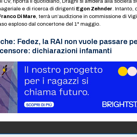
i CV, riporta il quotidiano, Draghi si affiderà alla società 
geriale e di ricerca di dirigenti
Egon Zehnder
. Intanto, 
Franco Di Mare
, terrà un’audizione in commissione di Vig
caso esploso dal concertone del 1° maggio.
nche:
Fedez, la RAI non vuole passare p
censore: dichiarazioni infamanti