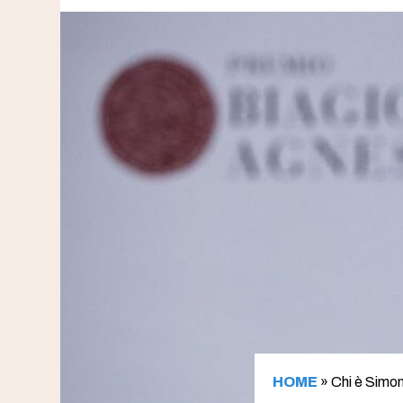
HOME
»
Chi è Simo