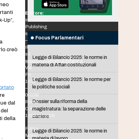
aneo
rtanti
Editore:
k-Up”,
Innovative
Publishing
srl
Focus Parlamentari
–
va
IP
rlo creò
srl
Legge di Bilancio 2025: le norme in
www.innovativepublishing.it
materia di Affari costituzionali
Via
Po,
Legge di Bilancio 2025: le norme per
16/B
le politiche sociali
portato
–
re
00198
Dossier sulla riforma della
Roma
due dal
C.F.
magistratura: la separazione delle
 del
12653211008
carriere
i della
Policy
Legge di Bilancio 2025: le norme in
Maker
materia di lavoro