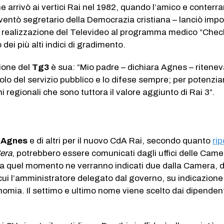
e arrivò ai vertici Rai nel 1982, quando l’amico e conterr
ventò segretario della Democrazia cristiana – lanciò impo
la realizzazione del Televideo al programma medico “Chec
dei più alti indici di gradimento.
ione del
Tg3
è sua: “Mio padre – dichiara Agnes – ritene
olo del servizio pubblico e lo difese sempre; per potenzia
ni regionali che sono tuttora il valore aggiunto di Rai 3”.
 Agnes
e di altri per il nuovo CdA Rai, secondo quanto
ri
Sera
, potrebbero essere comunicati dagli uffici delle Came
Da quel momento ne verranno indicati due dalla Camera, 
cui l’amministratore delegato dal governo, su indicazione
nomia. Il settimo e ultimo nome viene scelto dai dipendent