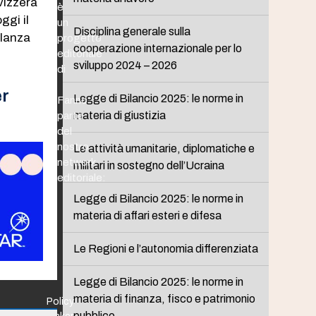
svizzera
è
oggi il
un
Disciplina generale sulla
ilanza
progetto
cooperazione internazionale per lo
editoriale
sviluppo 2024 – 2026
di
er
Legge di Bilancio 2025: le norme in
Fanno
materia di giustizia
parte
del
nostro
Le attività umanitarie, diplomatiche e
network
militari in sostegno dell’Ucraina
editoriale:
Legge di Bilancio 2025: le norme in
materia di affari esteri e difesa
Le Regioni e l’autonomia differenziata
Legge di Bilancio 2025: le norme in
materia di finanza, fisco e patrimonio
Policy
pubblico