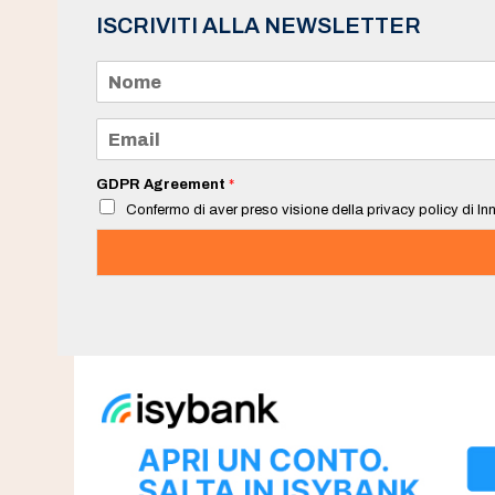
ISCRIVITI ALLA NEWSLETTER
N
o
m
e
E
*
m
a
i
GDPR Agreement
*
l
Confermo di aver preso visione della privacy policy di Inn
*