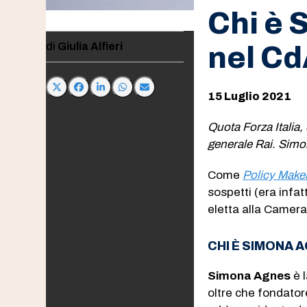
Chi è 
Giulia Alfieri
nel Cd
15 Luglio 2021
Quota Forza Italia, 
generale Rai. Simo
Come
Policy Make
sospetti (era infat
eletta alla Camera
CHI È SIMONA 
Simona Agnes
è l
oltre che fondator