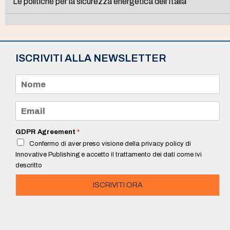
Le politiche per la sicurezza energetica dell’Italia
ISCRIVITI ALLA NEWSLETTER
N
o
m
e
E
*
m
a
i
GDPR Agreement
*
l
Confermo di aver preso visione della privacy policy di
*
Innovative Publishing e accetto il trattamento dei dati come ivi
descritto
ISCRIVITI ORA