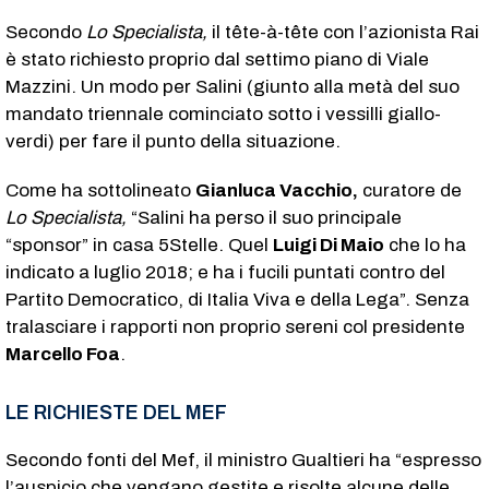
Secondo
Lo Specialista,
il tête-à-tête con l’azionista Rai
è stato richiesto proprio dal settimo piano di Viale
Mazzini. Un modo per Salini (giunto alla metà del suo
mandato triennale cominciato sotto i vessilli giallo-
verdi) per fare il punto della situazione.
Come ha sottolineato
Gianluca Vacchio,
curatore de
Lo Specialista,
“Salini ha perso il suo principale
“sponsor” in casa 5Stelle. Quel
Luigi Di Maio
che lo ha
indicato a luglio 2018; e ha i fucili puntati contro del
Partito Democratico, di Italia Viva e della Lega”. Senza
tralasciare i rapporti non proprio sereni col presidente
Marcello Foa
.
LE RICHIESTE DEL MEF
Secondo fonti del Mef, il ministro Gualtieri ha “espresso
l’auspicio che vengano gestite e risolte alcune delle