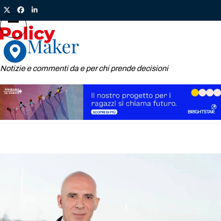
Skip
Twitter
Facebook
LinkedIn
to
content
Open
Close
mobile
mobile
menu
menu
Notizie e commenti da e per chi prende decisioni