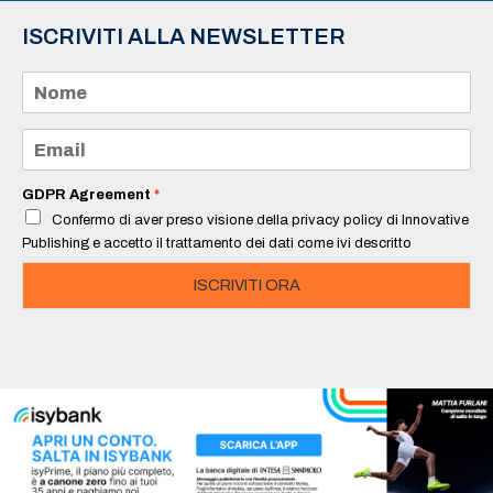
ISCRIVITI ALLA NEWSLETTER
N
o
m
e
E
*
m
a
i
GDPR Agreement
*
l
Confermo di aver preso visione della privacy policy di Innovative
*
Publishing e accetto il trattamento dei dati come ivi descritto
ISCRIVITI ORA